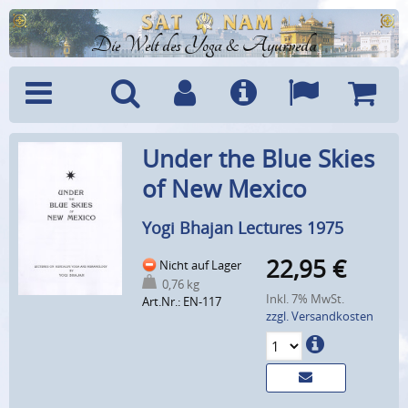
Die Welt des Yoga & Ayurveda
Menü
Suche
Benutzerkonto
Info
Sprachen
Warenk
Under the Blue Skies
of New Mexico
Yogi Bhajan Lectures 1975
22,95
€
Nicht auf Lager
0,76 kg
Inkl. 7% MwSt.
Art.Nr.: EN-117
zzgl. Versandkosten