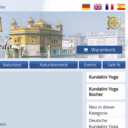
ler
eda
Warenkorb
Naturkost
Naturkosmetik
Events
Sale %
Kundalini Yoga
Kundalini Yoga
Bücher
Neu in dieser
Kategorie
Deutsche
sten
Kundalini Yoga