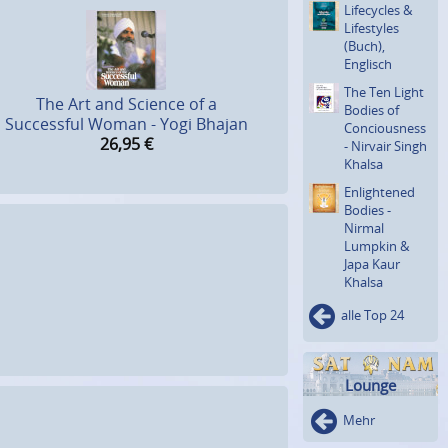
Lifecycles &
Lifestyles
(Buch),
Englisch
The Ten Light
The Art and Science of a
Bodies of
Successful Woman - Yogi Bhajan
Concious­ness
26,95
€
- Nirvair Singh
Khalsa
Enlighte­ned
Bodies -
Nirmal
Lumpkin &
Japa Kaur
Khalsa
alle Top 24
Lounge
Mehr