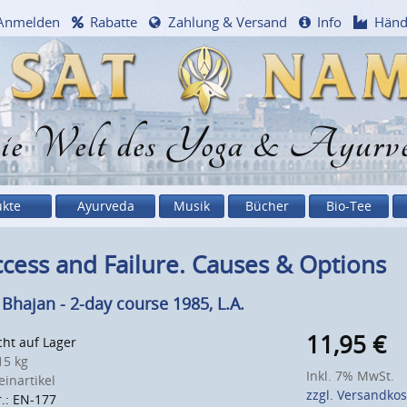
Anmelden
Rabatte
Zahlung & Versand
Info
Händ
e Welt des Yoga & Ayurv
ukte
Ayurveda
Musik
Bücher
Bio-Tee
cess and Failure. Causes & Options
 Bhajan - 2-day course 1985, L.A.
11,95
€
ht auf Lager
5 kg
Inkl. 7% MwSt.
inartikel
zzgl. Versandko
r.: EN-177