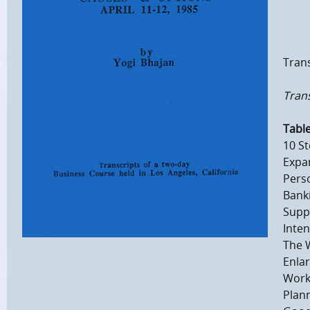
Trans
Trans
Table
10 St
Expa
Pers
Bank
Supp
Inte
The 
Enla
Work
Plan