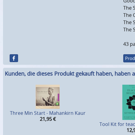
Good
The 
The 
The S
The 
43 pa
Prod
Kunden, die dieses Produkt gekauft haben, haben a
Three Min Start - Mahankirn Kaur
21,95
€
Tool Kit for te
12,