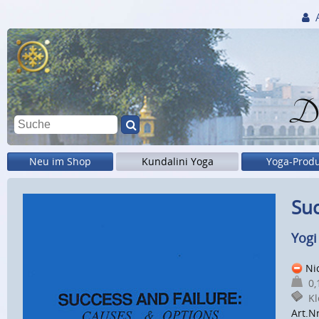
Di
Neu im Shop
Kundalini Yoga
Yoga-Prod
Suc
Yogi
Nic
0,1
Kle
Art.N