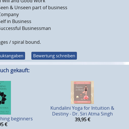
 Will and Good Work
Seen & Unseen part of business
Company
elf in Business
Successful Businessman
ges / spiral bound.
uktangaben
Bewertung schreiben
uch gekauft:
Kundalini Yoga for Intuition &
Destiny - Dr. Siri Atma Singh
aching beginners
39,95
€
95
€