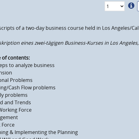
cripts of a two-day business course held in Los Angeles/Calif
kription eines zwei-tägigen Business-Kurses in Los Angeles, 1
 of contents:
eps to analyze business
nsion
onal Problems
ing/Cash Flow problems
ly problems
nd and Trends
Working Force
rgement
 Force
ning & Implementing the Planning