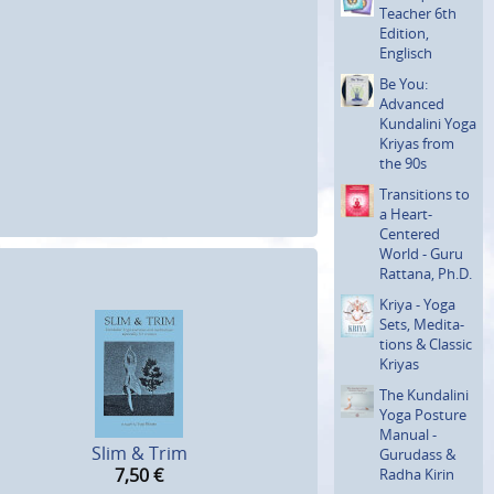
Teacher 6th
Edition,
Englisch
Be You:
Advanced
Kundalini Yoga
Kriyas from
the 90s
Transi­tions to
a Heart-
Centered
World - Guru
Rattana, Ph.D.
Kriya - Yoga
Sets, Medita­
tions & Classic
Kriyas
The Kundalini
Yoga Posture
Manual -
Slim & Trim
Gurudass &
7,50
€
Radha Kirin