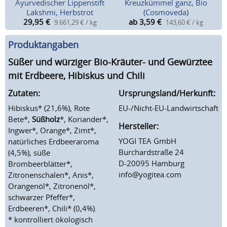
Ayurvedischer Lippenstift
Kreuzkümmel ganz, Bio
Lakshmi, Herbstrot
(Cosmoveda)
29,95
€
ab 3,59
€
9.661,29 € / kg
143,60 € / kg
Produktangaben
Süßer und würziger Bio-Kräuter- und Gewürztee
mit Erdbeere, Hibiskus und Chili
Zutaten:
Ursprungsland/Herkunft:
Hibiskus* (21,6%), Rote
EU-/Nicht-EU-Landwirtschaft
Bete*,
Süßholz
*, Koriander*,
Hersteller:
Ingwer*, Orange*, Zimt*,
YOGI TEA GmbH
natürliches Erdbeeraroma
Burchardstraße 24
(4,5%), süße
D-20095 Hamburg
Brombeerblätter*,
info@yogitea.com
Zitronenschalen*, Anis*,
Orangenöl*, Zitronenöl*,
schwarzer Pfeffer*,
Erdbeeren*, Chili* (0,4%).
* kontrolliert ökologisch