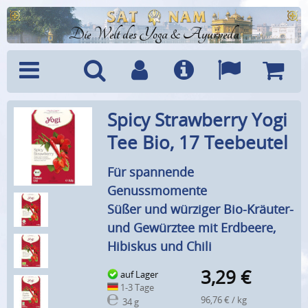
Die Welt des Yoga & Ayurveda
Menü
Suche
Benutzerkonto
Info
Sprachen
Warenk
Spicy Strawberry Yogi
Tee Bio, 17 Teebeutel
Für spannende
Genussmomente
Süßer und würziger Bio-Kräuter-
und Gewürztee mit Erdbeere,
Hibiskus und Chili
3,29
€
auf Lager
1-3 Tage
96,76 € / kg
34 g