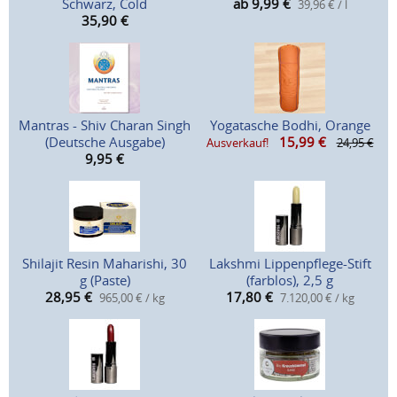
Schwarz, Cold
ab 9,99
€
39,96 € / l
35,90
€
Mantras - Shiv Charan Singh
Yogatasche Bodhi, Orange
(Deutsche Ausgabe)
15,99
€
Ausverkauf!
24,95 €
9,95
€
Shilajit Resin Maharishi, 30
Lakshmi Lippenpflege-Stift
g (Paste)
(farblos), 2,5 g
28,95
€
17,80
€
965,00 € / kg
7.120,00 € / kg