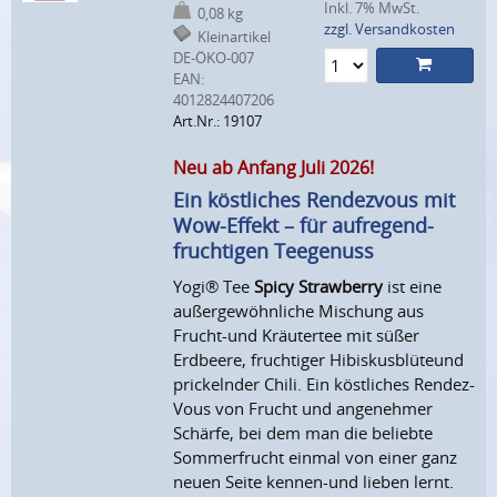
Inkl. 7% MwSt.
0,08 kg
zzgl. Versandkosten
Kleinartikel
DE-ÖKO-007
EAN:
4012824407206
Art.Nr.: 19107
Neu ab Anfang Juli 2026!
Ein köstliches Rendezvous mit
Wow-Effekt – für aufregend-
fruchtigen Teegenuss
Yogi® Tee
Spicy Strawberry
ist eine
außergewöhnliche Mischung aus
Frucht-und Kräutertee mit süßer
Erdbeere, fruchtiger Hibiskusblüteund
prickelnder Chili. Ein köstliches Rendez-
Vous von Frucht und angenehmer
Schärfe, bei dem man die beliebte
Sommerfrucht einmal von einer ganz
neuen Seite kennen-und lieben lernt.