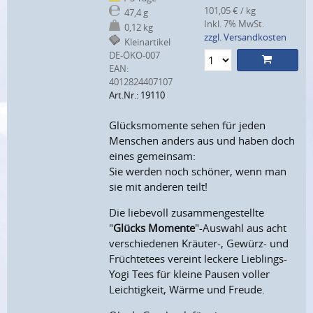
101,05 € / kg
47,4 g
Inkl. 7% MwSt.
0,12 kg
zzgl. Versandkosten
Kleinartikel
DE-ÖKO-007
EAN:
4012824407107
Art.Nr.: 19110
Glücksmomente sehen für jeden
Menschen anders aus und haben doch
eines gemeinsam:
Sie werden noch schöner, wenn man
sie mit anderen teilt!
Die liebevoll zusammengestellte
"
Glücks Momente
"-Auswahl aus acht
verschiedenen Kräuter-, Gewürz- und
Früchtetees vereint leckere Lieblings-
Yogi Tees für kleine Pausen voller
Leichtigkeit, Wärme und Freude.