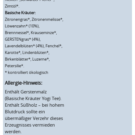
Zimtöl*.
Basische Kräuter:
Zitronengras*, Zitronenmelisse*,
Löwenzahn* (10%),
Brennnessel*, Krauseminze*,
GERSTENgras* (4%),
Lavendelblüten* (4%), Fenchel*,
Karotte*, Lindenblüten*,
Birkenblätter*, Luzerne*,
Petersilie*.
* kontrolliert ökologisch
Allergie-Hinweis:
Enthält Gerstenmalz
(Basische Kräuter Yogi Tee).
Enthält Süßholz – bei hohem
Blutdruck sollte ein
übermäßiger Verzehr dieses
Erzeugnisses vermieden
werden.