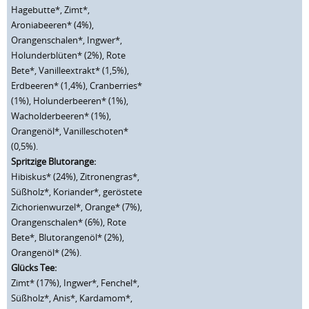
Hagebutte*, Zimt*,
Aroniabeeren* (4%),
Orangenschalen*, Ingwer*,
Holunderblüten* (2%), Rote
Bete*, Vanilleextrakt* (1,5%),
Erdbeeren* (1,4%), Cranberries*
(1%), Holunderbeeren* (1%),
Wacholderbeeren* (1%),
Orangenöl*, Vanilleschoten*
(0,5%).
Spritzige Blutorange:
Hibiskus* (24%), Zitronengras*,
Süßholz*, Koriander*, geröstete
Zichorienwurzel*, Orange* (7%),
Orangenschalen* (6%), Rote
Bete*, Blutorangenöl* (2%),
Orangenöl* (2%).
Glücks Tee:
Zimt* (17%), Ingwer*, Fenchel*,
Süßholz*, Anis*, Kardamom*,