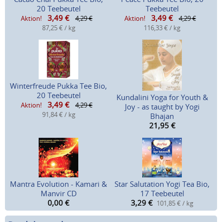
20 Teebeutel
Teebeutel
3,49
€
3,49
€
Aktion!
4,29 €
Aktion!
4,29 €
87,25 € / kg
116,33 € / kg
Winterfreude Pukka Tee Bio,
20 Teebeutel
Kundalini Yoga for Youth &
3,49
€
Aktion!
4,29 €
Joy - as taught by Yogi
91,84 € / kg
Bhajan
21,95
€
Mantra Evolution - Kamari &
Star Salutation Yogi Tea Bio,
Manvir CD
17 Teebeutel
0,00
€
3,29
€
101,85 € / kg