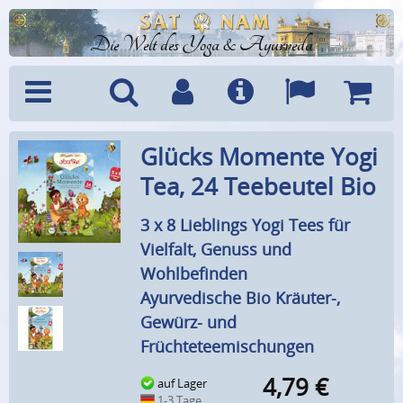
Die Welt des Yoga & Ayurveda
Menü
Suche
Benutzerkonto
Info
Sprachen
Warenk
Glücks Momente Yogi
Tea, 24 Teebeutel Bio
3 x 8 Lieblings Yogi Tees für
Vielfalt, Genuss und
Wohlbefinden
Ayurvedische Bio Kräuter-,
Gewürz- und
Früchteteemischungen
4,79
€
auf Lager
1-3 Tage