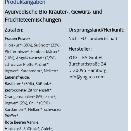
Produktangaben
Ayurvedische Bio Kräuter-, Gewürz- und
Früchteteemischungen
Zutaten:
Ursprungsland/Herkunft:
Nicht-EU-Landwirtschaft
Frauen Power:
Hibiskus* (38%), Süßholz* (33%),
Hersteller:
Pfefferminze*, Himbeerblätter*
YOGI TEA GmbH
(10%), Angelikawurzel* (2,5%),
Burchardstraße 24
schwarzer Pfeffer*, Zimt*,
D-20095 Hamburg
Ingwer*, Kardamom*, Nelken*.
info@yogitea.com
Lebensfreude:
Basilikum* (50%), Süßholz*,
getrockneter Zitronensaft*,
Orangenschalen* (5%), Zimt*,
Ingwer* (2%), Chili* (0,5%),
Kardamom*, Nelken*, schwarzer
Pfeffer*.
Rote Beeren Vanille:
Hibiskus*, Süßholz*, Apfel*,