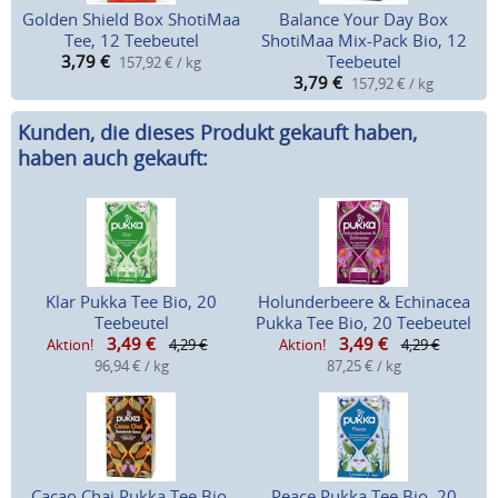
Golden Shield Box ShotiMaa
Balance Your Day Box
Tee, 12 Teebeutel
ShotiMaa Mix-Pack Bio, 12
3,79
€
Teebeutel
157,92 € / kg
3,79
€
157,92 € / kg
Kunden, die dieses Produkt gekauft haben,
haben auch gekauft:
Klar Pukka Tee Bio, 20
Holunderbeere & Echinacea
Teebeutel
Pukka Tee Bio, 20 Teebeutel
3,49
€
3,49
€
Aktion!
4,29 €
Aktion!
4,29 €
96,94 € / kg
87,25 € / kg
Cacao Chai Pukka Tee Bio,
Peace Pukka Tee Bio, 20