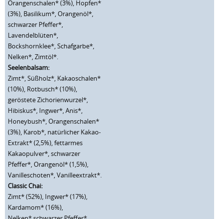
Orangenschalen* (3%), Hopfen*
(3%), Basilikum*, Orangenöl*,
schwarzer Pfeffer*,
Lavendelblüten*,
Bockshornklee*, Schafgarbe*,
Nelken*, Zimtöl*.
Seelenbalsam:
Zimt*, Süßholz*, Kakaoschalen*
(10%), Rotbusch* (10%),
geröstete Zichorienwurzel*,
Hibiskus*, Ingwer*, Anis*,
Honeybush*, Orangenschalen*
(3%), Karob*, natürlicher Kakao-
Extrakt* (2,5%), fettarmes
Kakaopulver*, schwarzer
Pfeffer*, Orangenöl* (1,5%),
Vanilleschoten*, Vanilleextrakt*.
Classic Chai:
Zimt* (52%), Ingwer* (17%),
Kardamom* (16%),
Nelken*,schwarzer Pfeffer*,