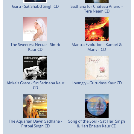
Guru - Sat Shabd Singh CD
Sadhana for Château Anand -
Tera Naam CD
The Sweetest Nectar - Simrit
Mantra Evolution - Kamari &
Kaur CD
Manvir CD
Aloka's Grace - Siri Sadhana Kaur
Lovingly - Gurudass Kaur CD
CD
The Aquarian Dawn Sadhana -
Song of the Soul - Sat Hari Singh
Pritpal Singh CD
& Hari Bhajan Kaur CD