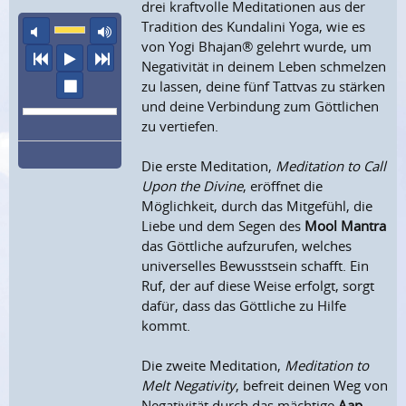
drei kraftvolle Meditationen aus der
Tradition des Kundalini Yoga, wie es
Ton aus
maximale Laustärke
von Yogi Bhajan® gelehrt wurde, um
vorheriger Titel
Abspielen
nächster Titel
Negativität in deinem Leben schmelzen
Wiedergabe stoppen
zu lassen, deine fünf Tattvas zu stärken
und deine Verbindung zum Göttlichen
zu vertiefen.
Die erste Meditation,
Meditation to Call
Upon the Divine
, eröffnet die
Möglichkeit, durch das Mitgefühl, die
Liebe und dem Segen des
Mool Mantra
das Göttliche aufzurufen, welches
universelles Bewusstsein schafft. Ein
Ruf, der auf diese Weise erfolgt, sorgt
dafür, dass das Göttliche zu Hilfe
kommt.
Die zweite Meditation,
Meditation to
Melt Negativity
, befreit deinen Weg von
Negativität durch das mächtige
Aap