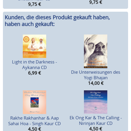
9,75
€
9,75
€
Kunden, die dieses Produkt gekauft haben,
haben auch gekauft:
Light in the Darkness -
Aykanna CD
Die Unterweisungen des
6,99
€
Yogi Bhajan
14,00
€
Ek Ong Kar & The Calling -
Rakhe Rakhanhar & Aap
Nirinjan Kaur CD
Sahai Hoa - Singh Kaur CD
4,50
€
4,50
€