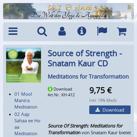
Die Welt des Yoga & Ayurveda
Menü
Suche
Benutzerkonto
Info
Sprachen
Warenk
Source of Strength -
Snatam Kaur CD
Meditations for Transformation
9,75
€
Download
01 Mool
Art.Nr.: KH-412
Mantra
Inkl. 19% MwSt.
Meditation
Download
02 Aap
Sahaa ee Ho
Source Of Strength: Meditations for
aa
Transformatio
n
von Snatam Kaur bietet
Meditation