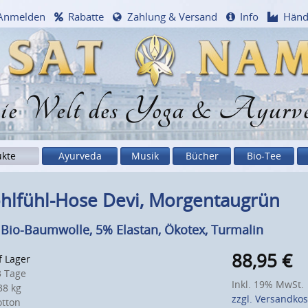
Anmelden
Rabatte
Zahlung & Versand
Info
Händ
e Welt des Yoga & Ayurv
ukte
Ayurveda
Musik
Bücher
Bio-Tee
hlfühl-Hose Devi, Morgentaugrün
Bio-Baumwolle, 5% Elastan, Ökotex, Turmalin
88,95
€
f Lager
 Tage
Inkl. 19% MwSt.
8 kg
zzgl. Versandko
otton