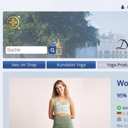
Di
Neu im Shop
Kundalini Yoga
Yoga-Prod
Wo
95% 
au
1-3
0,3
Bio C