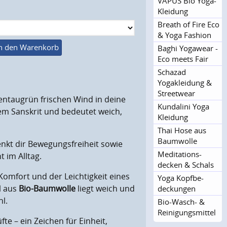
VAPUS Bio Yoga-
Kleidung
Breath of Fire Eco
& Yoga Fashion
n den Warenkorb
Baghi Yogawear -
Eco meets Fair
Schazad
Yogakleidung &
Streetwear
ntaugrün frischen Wind in deine
Kundalini Yoga
em Sanskrit und bedeutet weich,
Kleidung
Thai Hose aus
Baumwolle
henkt dir Bewegungsfreiheit sowie
Meditations­
 im Alltag.
decken & Schals
Komfort und der Leichtigkeit eines
Yoga Kopfbe­
l aus
Bio-Baumwolle
liegt weich und
deckungen
l.
Bio-Wasch- &
Reinigun­gsmittel
te – ein Zeichen für Einheit,