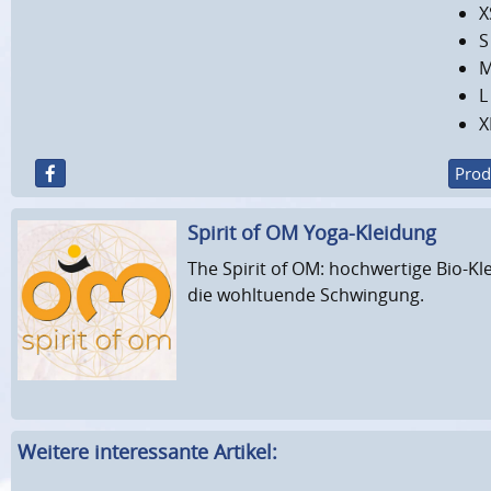
X
S
M
L
X
Prod
Spirit of OM Yoga-Kleidung
The Spirit of OM: hochwertige Bio-Kl
die wohltuende Schwingung.
Weitere interessante Artikel: