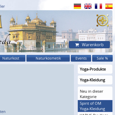
ler
eda
Warenkorb
Naturkost
Naturkosmetik
Events
Sale %
Yoga-Produkte
Yoga-Kleidung
Neu in dieser
Kategorie
Spirit of OM
Yoga-Kleidung
sten