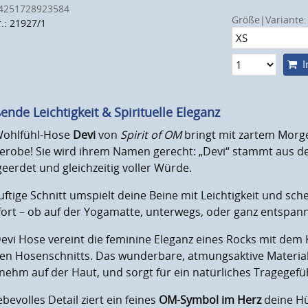
4251728923584
Größe|Variante:
r.: 21927/1
I
ßende Leichtigkeit & Spirituelle Eleganz
Wohlfühl-Hose
Devi
von
Spirit of OM
bringt mit zartem Morge
erobe! Sie wird ihrem Namen gerecht: „Devi“ stammt aus d
 geerdet und gleichzeitig voller Würde.
uftige Schnitt umspielt deine Beine mit Leichtigkeit und sc
rt – ob auf der Yogamatte, unterwegs, oder ganz entspannt
evi Hose vereint die feminine Eleganz eines Rocks mit dem 
igen Hosenschnitts. Das wunderbare, atmungsaktive Materia
ehm auf der Haut, und sorgt für ein natürliches Tragegefüh
iebevolles Detail ziert ein feines
OM-Symbol im Herz
deine Hüf