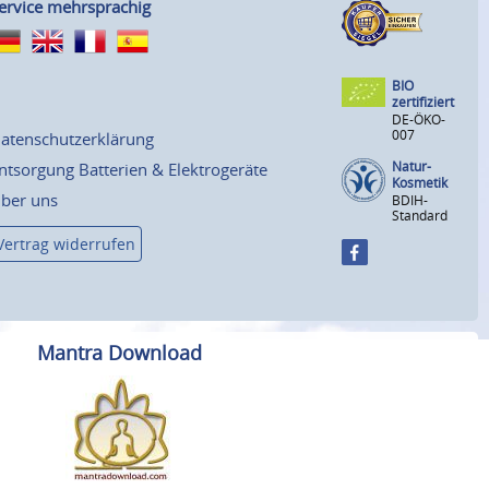
ervice mehrsprachig
BIO
zertifiziert
DE-ÖKO-
007
atenschutzerklärung
Natur-
ntsorgung Batterien & Elektrogeräte
Kosmetik
ber uns
BDIH-
Standard
Vertrag widerrufen
Mantra Download