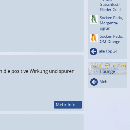
(rutsch­fest),
Flieder-Gold
Socken Padu,
Morgenta­
ugrün
Socken Padu,
OM-Orange
alle Top 24
zen die positive Wirkung und spüren
Lounge
Mehr
Mehr Info ...