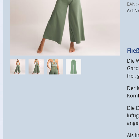
EAN:
Art.N
Flie
Die 
Gard
frei,
Der l
Komfo
Die D
luft
angen
Als l