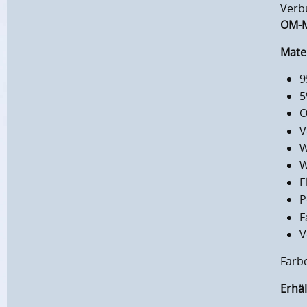
Verbu
OM-
Mate
9
5
Ö
V
W
W
E
P
F
V
Farb
Erhäl