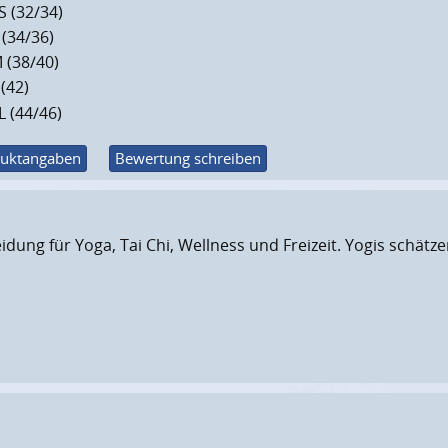
S (32/34)
 (34/36)
 (38/40)
 (42)
L (44/46)
uktangaben
Bewertung schreiben
eidung für Yoga, Tai Chi, Wellness und Freizeit. Yogis schät