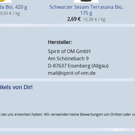
a Bio, 420 g
Schwarzer Sesam Terrasana Bio,
175 g
9,50 € / kg
2,69
€
15,38 € / kg
Hersteller:
Spirit of OM GmbH
Am Schönebach 9
D-87637 Eisenberg (Allgäu)
mail@spirit-of-om.de
kels von Dir!
 bei uns erworben haben. Wir verwenden keine Bewertungen von Dritten oder vo