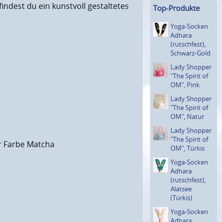
ndest du ein kunstvoll gestaltetes
Top-Produkte
Yoga-Socken
Adhara
(rutsch­fest),
Schwarz-Gold
Lady Shopper
"The Spirit of
OM", Pink
Lady Shopper
"The Spirit of
OM", Natur
Lady Shopper
"The Spirit of
er Farbe Matcha
OM", Türkis
Yoga-Socken
Adhara
(rutsch­fest),
Alatsee
(Türkis)
Yoga-Socken
Adhara