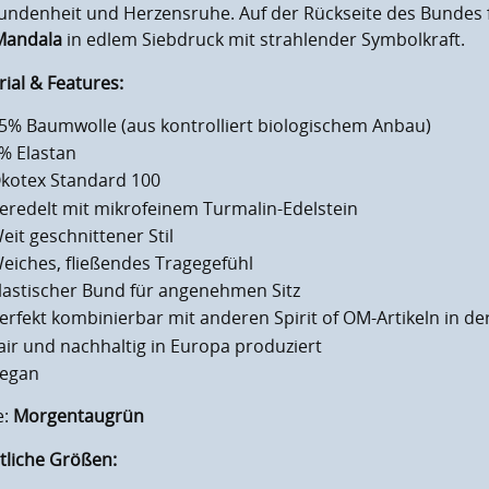
ndenheit und Herzensruhe. Auf der Rückseite des Bundes fi
Mandala
in edlem Siebdruck mit strahlender Symbolkraft.
rial &
Features
:
5% Baumwolle (aus kontrolliert biologischem Anbau)
% Elastan
kotex Standard 100
eredelt mit mikrofeinem Turmalin-Edelstein
eit geschnittener Stil
eiches, fließendes Tragegefühl
lastischer Bund für angenehmen Sitz
erfekt kombinierbar mit anderen Spirit of OM-Artikeln in d
air und nachhaltig in Europa produziert
egan
e:
Morgentaugrün
tliche Größen: