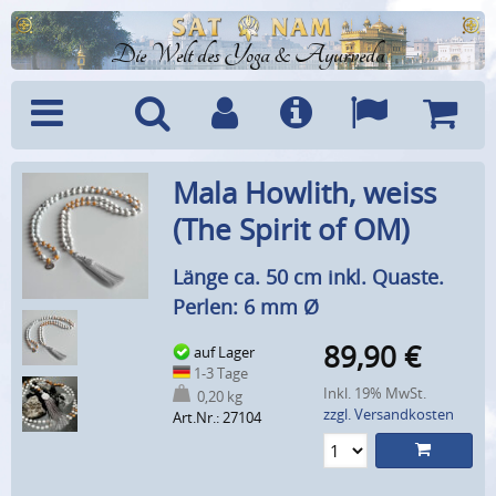
Die Welt des Yoga & Ayurveda
Menü
Suche
Benutzerkonto
Info
Sprachen
Warenk
Mala Howlith, weiss
(The Spirit of OM)
Länge ca. 50 cm inkl. Quaste.
Perlen: 6 mm Ø
89,90
€
auf Lager
1-3 Tage
Inkl. 19% MwSt.
0,20 kg
zzgl. Versandkosten
Art.Nr.: 27104