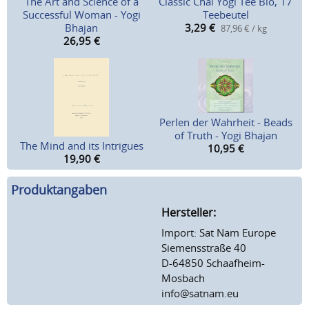
The Art and Science of a
Classic Chai Yogi Tee Bio, 17
Successful Woman - Yogi
Teebeutel
Bhajan
3,29
€
87,96 € / kg
26,95
€
Perlen der Wahrheit - Beads
of Truth - Yogi Bhajan
The Mind and its Intrigues
10,95
€
19,90
€
Produktangaben
Hersteller:
Import: Sat Nam Europe
Siemensstraße 40
D-64850 Schaafheim-
Mosbach
info@satnam.eu