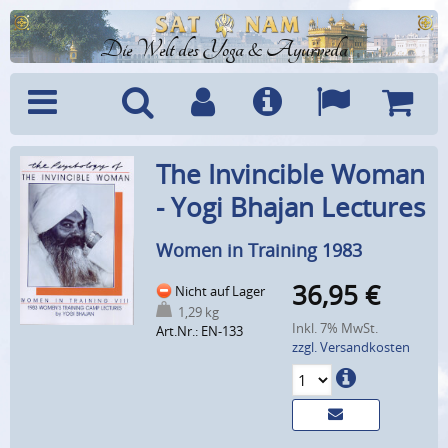
Die Welt des Yoga & Ayurveda
Menü
Suche
Benutzerkonto
Info
Sprachen
Warenk
The Invincible Woman
- Yogi Bhajan Lectures
Women in Training 1983
36,95
€
Nicht auf Lager
1,29 kg
Inkl. 7% MwSt.
Art.Nr.: EN-133
zzgl. Versandkosten