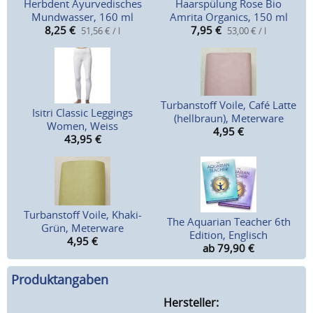
Herbdent Ayurvedisches
Haarspülung Rose Bio
Mundwasser, 160 ml
Amrita Organics, 150 ml
8,25
€
7,95
€
51,56 € / l
53,00 € / l
Turbanstoff Voile, Café Latte
Isitri Classic Leggings
(hellbraun), Meterware
Women, Weiss
4,95
€
43,95
€
Turbanstoff Voile, Khaki-
The Aquarian Teacher 6th
Grün, Meterware
Edition, Englisch
4,95
€
ab 79,90
€
Produktangaben
Hersteller: