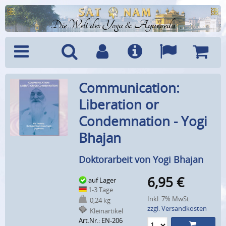
Die Welt des Yoga & Ayurveda
Menü
Suche
Benutzerkonto
Info
Sprachen
Warenk
Communication:
Liberation or
Condemnation - Yogi
Bhajan
Doktorarbeit von Yogi Bhajan
6,95
€
auf Lager
1-3 Tage
Inkl. 7% MwSt.
0,24 kg
zzgl. Versandkosten
Kleinartikel
Art.Nr.: EN-206