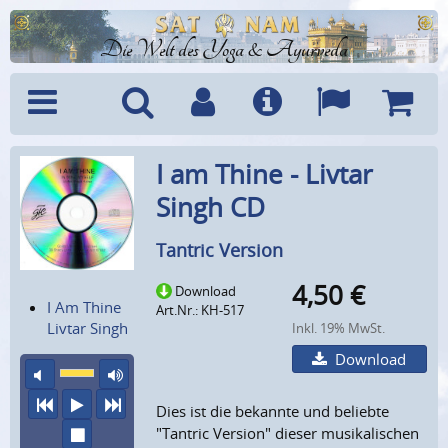
Die Welt des Yoga & Ayurveda
Menü
Suche
Benutzerkonto
Info
Sprachen
Warenk
I am Thine - Livtar
Singh CD
Tantric Version
4,50
€
Download
I Am Thine
Art.Nr.: KH-517
Livtar Singh
Inkl. 19% MwSt.
Download
Ton aus
maximale Laustärke
vorheriger Titel
Abspielen
nächster Titel
Dies ist die bekannte und beliebte
Wiedergabe stoppen
"Tantric Version" dieser musikalischen