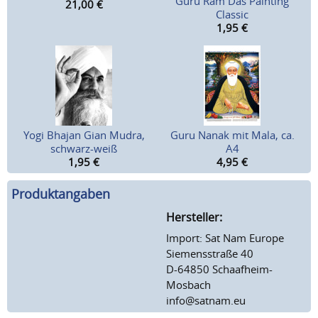
Guru Ram Das Painting
21,00
€
Classic
1,95
€
Yogi Bhajan Gian Mudra,
Guru Nanak mit Mala, ca.
schwarz-weiß
A4
1,95
€
4,95
€
Produktangaben
Hersteller:
Import: Sat Nam Europe
Siemensstraße 40
D-64850 Schaafheim-
Mosbach
info@satnam.eu