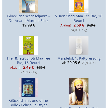
Glückliche Wechseljahre -
Vision Shoti Maa Tee Bio, 16
Dr. Anand Martina Seitz
Beutel
19,99
€
2,69
€
Aktion!
3,39 €
84,06 € / kg
Hier & Jetzt Shoti Maa Tee
Mandelöl, 1. Kaltpressung
Bio, 16 Beutel
ab 29,95
€
29,95 € / l
2,49
€
Aktion!
3,39 €
77,81 € / kg
Glücklich mit und ohne
Brille - Felicja Faustyna