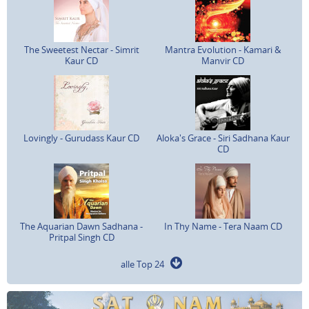
The Sweetest Nectar - Simrit
Mantra Evolution - Kamari &
Kaur CD
Manvir CD
Lovingly - Gurudass Kaur CD
Aloka's Grace - Siri Sadhana Kaur
CD
The Aquarian Dawn Sadhana -
In Thy Name - Tera Naam CD
Pritpal Singh CD
alle Top 24