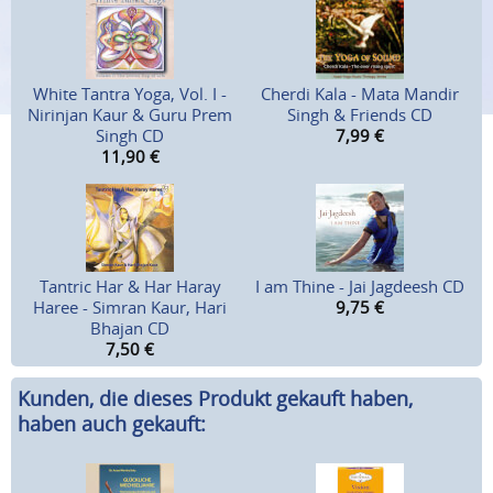
White Tantra Yoga, Vol. I -
Cherdi Kala - Mata Mandir
Nirinjan Kaur & Guru Prem
Singh & Friends CD
Singh CD
7,99
€
11,90
€
Tantric Har & Har Haray
I am Thine - Jai Jagdeesh CD
Haree - Simran Kaur, Hari
9,75
€
Bhajan CD
7,50
€
Kunden, die dieses Produkt gekauft haben,
haben auch gekauft: