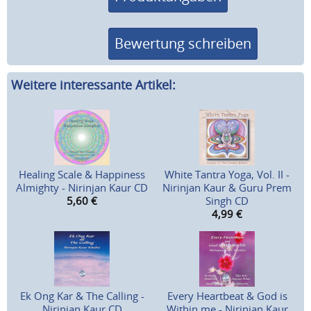
Bewertung schreiben
Weitere interessante Artikel:
Healing Scale & Happiness
White Tantra Yoga, Vol. II -
Almighty - Nirinjan Kaur CD
Nirinjan Kaur & Guru Prem
5,60
€
Singh CD
4,99
€
Ek Ong Kar & The Calling -
Every Heartbeat & God is
Nirinjan Kaur CD
Within me - Nirinjan Kaur