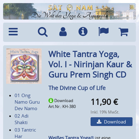
Die Welt des Yoga & Ayurveda
Menü
Suche
Benutzerkonto
Info
Sprachen
Warenk
White Tantra Yoga,
Vol. I - Nirinjan Kaur &
Guru Prem Singh CD
The Divine Cup of Life
01 Ong
11,90
€
Download
Namo Guru
Art.Nr.: KH-380
Dev Namo
Inkl. 19% MwSt.
02 Adi
Download
Shakti
03 Tantric
Har
Weißes Tantra Yoga
®
ist eine