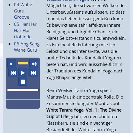
04 Wahe
Möglichkeit, die schwarzen Wolken des
Guru
Unterbewußtseins aufzulösen, so dass
Groove
man das Leben besser genießen kann.
05 Har Har
Es bewirkt eine sehr effektive innere
Har Har
Reinigung und birgt die Chance, ein
Gobinde
klares Selbstverständnis zu entwickeln.
06 Ang Sang
Es ist eine tiefe Erfahrung mit sich
Wahe Guru
Selbst und das Intensivste, was die
uralte Technik des Kundalini Yoga zu
Ton aus
maximale Laustärke
bieten hat, und wird ausschließlich in
der Tradition des Kundalini Yoga nach
vorheriger Titel
Abspielen
nächster Titel
Yogi Bhajan angeleitet.
Wiedergabe stoppen
Beim Weißen Tantra Yoga spielt
Mantra-Musik eine zentrale Rolle. Die
Zusammenstellung der Mantras auf
White Tantra Yoga, Vol. 1: The Divine
Cup of Life
gehört zu den aboluten
Klassikern, sie sind ein wichtiger
Bestandteil der White-Tantra-Yoga