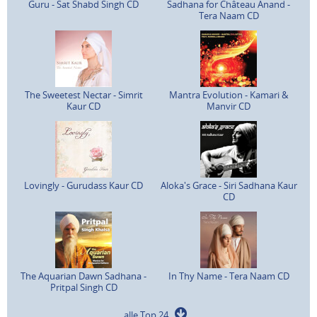
Guru - Sat Shabd Singh CD
Sadhana for Château Anand -
Tera Naam CD
The Sweetest Nectar - Simrit
Mantra Evolution - Kamari &
Kaur CD
Manvir CD
Lovingly - Gurudass Kaur CD
Aloka's Grace - Siri Sadhana Kaur
CD
The Aquarian Dawn Sadhana -
In Thy Name - Tera Naam CD
Pritpal Singh CD
alle Top 24