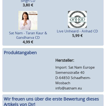
Singh CD
3,80
€
Live Unheard - Anhad CD
Sat Nam - Taran Kaur &
5,99
€
Gandharva CD
4,99
€
Produktangaben
Hersteller:
Import: Sat Nam Europe
Siemensstraße 40
D-64850 Schaafheim-
Mosbach
info@satnam.eu
Wir freuen uns über die erste Bewertung dieses
Artikels von Dir!