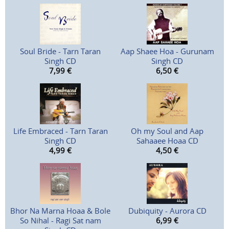
Soul Bride - Tarn Taran
Aap Shaee Hoa - Gurunam
Singh CD
Singh CD
7,99
€
6,50
€
Life Embraced - Tarn Taran
Oh my Soul and Aap
Singh CD
Sahaaee Hoaa CD
4,99
€
4,50
€
Bhor Na Marna Hoaa & Bole
Dubiquity - Aurora CD
So Nihal - Ragi Sat nam
6,99
€