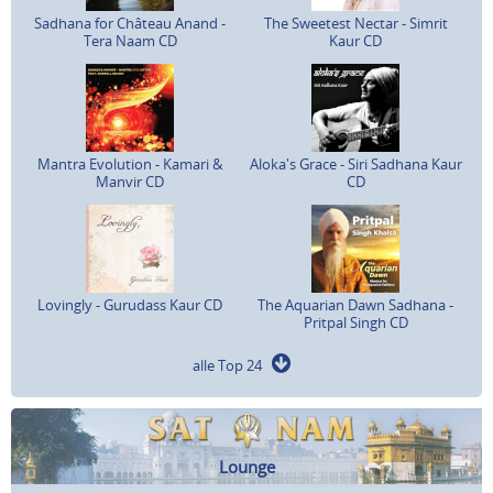
Sadhana for Château Anand -
The Sweetest Nectar - Simrit
Tera Naam CD
Kaur CD
Mantra Evolution - Kamari &
Aloka's Grace - Siri Sadhana Kaur
Manvir CD
CD
Lovingly - Gurudass Kaur CD
The Aquarian Dawn Sadhana -
Pritpal Singh CD
alle Top 24
Lounge