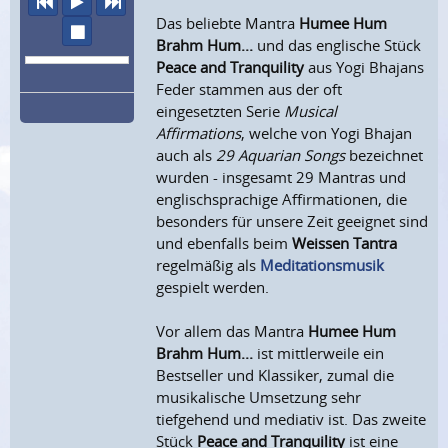
vorheriger Titel
Abspielen
nächster Titel
Das beliebte Mantra
Humee Hum
Wiedergabe stoppen
Brahm Hum...
und das englische Stück
Peace and Tranquility
aus Yogi Bhajans
Feder stammen aus der oft
eingesetzten Serie
Musical
Affirmations
, welche von Yogi Bhajan
auch als
29 Aquarian Songs
bezeichnet
wurden - insgesamt 29 Mantras und
englischsprachige Affirmationen, die
besonders für unsere Zeit geeignet sind
und ebenfalls beim
Weissen Tantra
regelmäßig als
Meditationsmusik
gespielt werden.
Vor allem das Mantra
Humee Hum
Brahm Hum...
ist mittlerweile ein
Bestseller und Klassiker, zumal die
musikalische Umsetzung sehr
tiefgehend und mediativ ist. Das zweite
Stück
Peace and Tranquility
ist eine