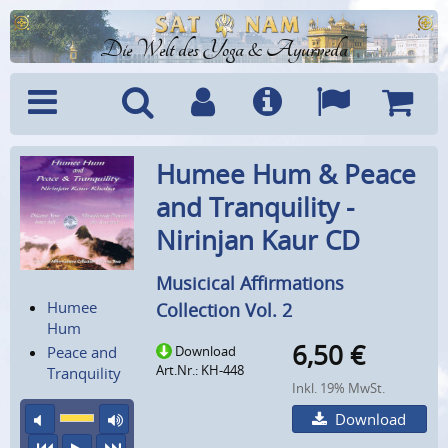
Die Welt des Yoga & Ayurveda
Menü
Suche
Benutzerkonto
Info
Sprachen
Warenk
Humee Hum & Peace
and Tranquility -
Nirinjan Kaur CD
Musicical Affirmations
Humee
Collection Vol. 2
Hum
6,50
€
Peace and
Download
Art.Nr.: KH-448
Tranquility
Inkl. 19% MwSt.
Ton aus
maximale Laustärke
Download