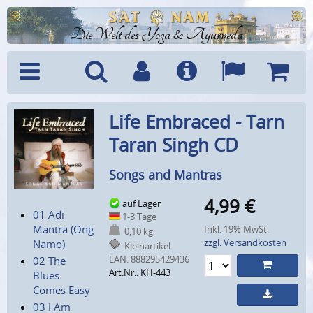
Die Welt des Yoga & Ayurveda
Menü
Suche
Benutzerkonto
Info
Sprachen
Warenk
Life Embraced - Tarn
Taran Singh CD
Songs and Mantras
4,99
€
auf Lager
01 Adi
1-3 Tage
Mantra (Ong
Inkl. 19% MwSt.
0,10 kg
zzgl. Versandkosten
Namo)
Kleinartikel
EAN:
888295429436
02 The
Art.Nr.: KH-443
Blues
Comes Easy
03 I Am