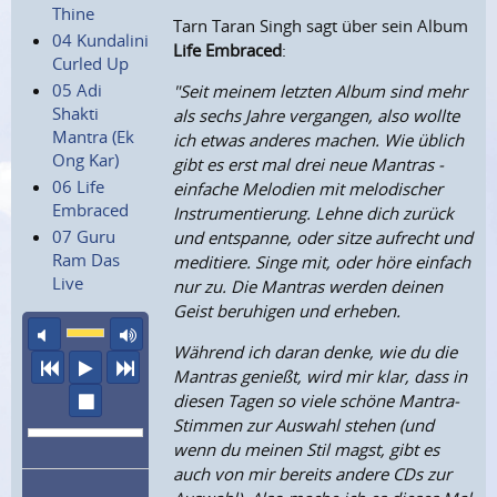
Thine
Tarn Taran Singh sagt über sein Album
04 Kundalini
Life Embraced
:
Curled Up
05 Adi
"Seit meinem letzten Album sind mehr
Shakti
als sechs Jahre vergangen, also wollte
Mantra (Ek
ich etwas anderes machen. Wie üblich
Ong Kar)
gibt es erst mal drei neue Mantras -
06 Life
einfache Melodien mit melodischer
Embraced
Instrumentierung. Lehne dich zurück
07 Guru
und entspanne, oder sitze aufrecht und
Ram Das
meditiere. Singe mit, oder höre einfach
Live
nur zu. Die Mantras werden deinen
Geist beruhigen und erheben.
Ton aus
maximale Laustärke
Während ich daran denke, wie du die
vorheriger Titel
Abspielen
nächster Titel
Mantras genießt, wird mir klar, dass in
Wiedergabe stoppen
diesen Tagen so viele schöne Mantra-
Stimmen zur Auswahl stehen (und
wenn du meinen Stil magst, gibt es
auch von mir bereits andere CDs zur