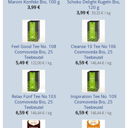
Maroni Konfekt Bio, 100 g
Schoko Delight Kugeln Bio,
3,99
€
120 g
3,99
€
33,25 € / kg
Feel Good Tee No. 108
Cleanse 10 Tee No.106
Cosmoveda Bio, 25
Cosmoveda Bio, 25
Teebeutel
Teebeutel
5,49
€
6,59
€
122,00 € / kg
146,44 € / kg
Relax Fünf Tee No.103
Inspiration Tee No. 109
Cosmoveda Bio, 25
Cosmoveda Bio, 25
Teebeutel
Teebeutel
6,59
€
6,59
€
146,44 € / kg
146,44 € / kg