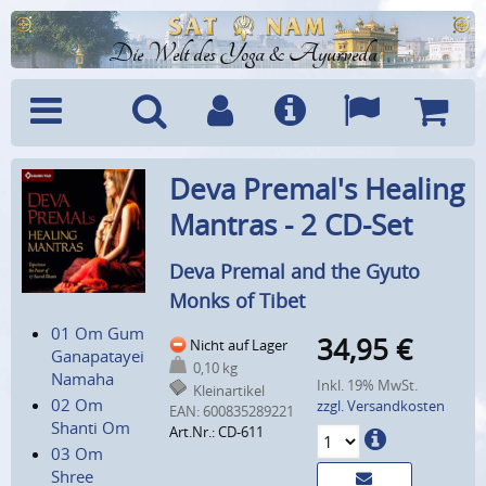
Die Welt des Yoga & Ayurveda
Menü
Suche
Benutzerkonto
Info
Sprachen
Warenk
Deva Premal's Healing
Mantras - 2 CD-Set
Deva Premal and the Gyuto
Monks of Tibet
01 Om Gum
34,95
€
Nicht auf Lager
Ganapatayei
0,10 kg
Namaha
Inkl. 19% MwSt.
Kleinartikel
02 Om
zzgl. Versandkosten
EAN:
600835289221
Shanti Om
Art.Nr.: CD-611
03 Om
Shree