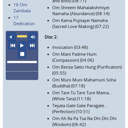
and Bliss) (08:11)
16 Om
Om Shreem Mahalakshmiyei
Zambala
Namaha (Abundance) (08:14)
17
Om Kama Pujitayei Namaha
Dedication
(Sacred Love Making) (07:22)
Ton aus
maximale Laustärke
Disc 2:
vorheriger Titel
Abspielen
nächster Titel
Invocation (03:48)
Wiedergabe stoppen
Om Mani Padme Hum
(Compassion) (04:06)
Om Benza Satto Hung (Purification)
(05:55)
Om Muni Muni Mahamuni Soha
(Buddha) (07:18)
Om Tare Tu Tare Ture Mama...
(White Tara) (11:18)
Teyata Gate Gate Paragate...
(Perfection) (10:51)
Om Ah Ra Pa Tsa Na Dhi Dhi Dhi
(Wisdom) (06:42)