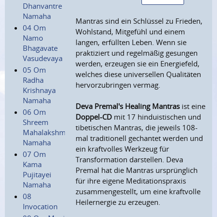
Dhanvantre
Namaha
Mantras sind ein Schlüssel zu Frieden,
04 Om
Wohlstand, Mitgefühl und einem
Namo
langen, erfüllten Leben. Wenn sie
Bhagavate
praktiziert und regelmäßig gesungen
Vasudevaya
werden, erzeugen sie ein Energiefeld,
05 Om
welches diese universellen Qualitäten
Radha
hervorzubringen vermag.
Krishnaya
Namaha
Deva Premal's Healing Mantras
ist eine
06 Om
Doppel-CD
mit 17 hinduistischen und
Shreem
tibetischen Mantras, die jeweils 108-
Mahalakshmiyei
mal traditionell gechantet werden und
Namaha
ein kraftvolles Werkzeug für
07 Om
Transformation darstellen. Deva
Kama
Premal hat die Mantras ursprünglich
Pujitayei
für ihre eigene Meditationspraxis
Namaha
zusammengestellt, um eine kraftvolle
08
Heilernergie zu erzeugen.
Invocation