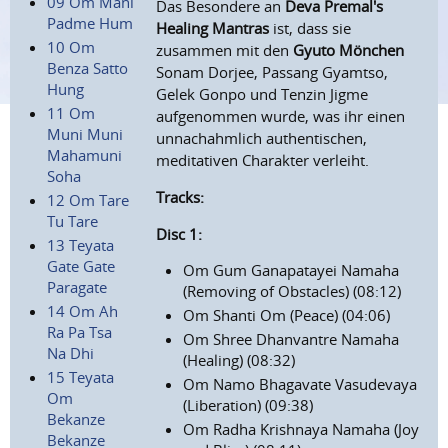
09 Om Mani
Das Besondere an
Deva Premal's
Padme Hum
Healing Mantras
ist, dass sie
10 Om
zusammen mit den
Gyuto Mönchen
Benza Satto
Sonam Dorjee, Passang Gyamtso,
Hung
Gelek Gonpo und Tenzin Jigme
11 Om
aufgenommen wurde, was ihr einen
Muni Muni
unnachahmlich authentischen,
Mahamuni
meditativen Charakter verleiht.
Soha
Tracks:
12 Om Tare
Tu Tare
Disc 1:
13 Teyata
Gate Gate
Om Gum Ganapatayei Namaha
Paragate
(Removing of Obstacles) (08:12)
14 Om Ah
Om Shanti Om (Peace) (04:06)
Ra Pa Tsa
Om Shree Dhanvantre Namaha
Na Dhi
(Healing) (08:32)
15 Teyata
Om Namo Bhagavate Vasudevaya
Om
(Liberation) (09:38)
Bekanze
Om Radha Krishnaya Namaha (Joy
Bekanze