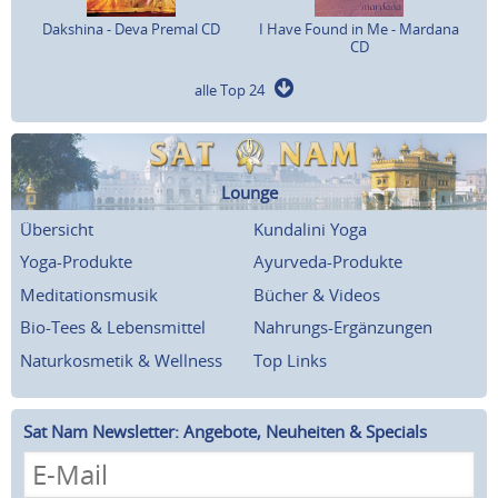
Dakshina - Deva Premal CD
I Have Found in Me - Mardana
CD
alle Top 24
Lounge
Übersicht
Kundalini Yoga
Yoga-Produkte
Ayurveda-Produkte
Meditationsmusik
Bücher & Videos
Bio-Tees & Lebensmittel
Nahrungs-Ergänzungen
Naturkosmetik & Wellness
Top Links
Sat Nam Newsletter: Angebote, Neuheiten & Specials