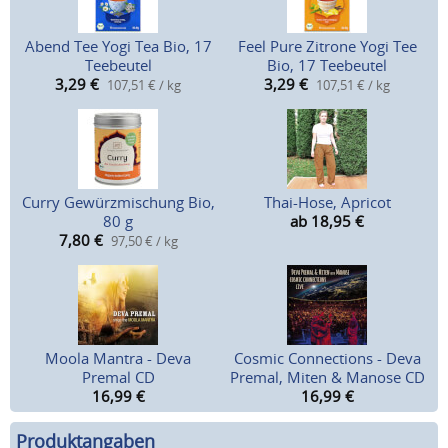
Abend Tee Yogi Tea Bio, 17
Feel Pure Zitrone Yogi Tee
Teebeutel
Bio, 17 Teebeutel
3,29
€
3,29
€
107,51 € / kg
107,51 € / kg
Curry Gewürzmischung Bio,
Thai-Hose, Apricot
80 g
ab 18,95
€
7,80
€
97,50 € / kg
Moola Mantra - Deva
Cosmic Connections - Deva
Premal CD
Premal, Miten & Manose CD
16,99
€
16,99
€
Produktangaben