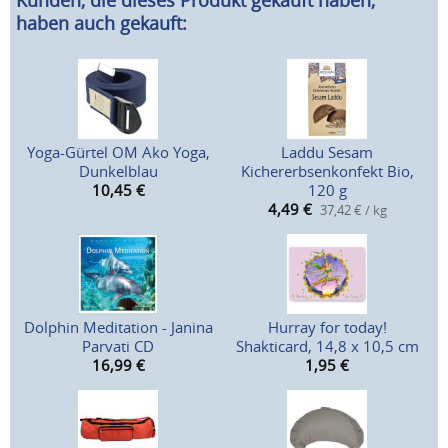
Kunden, die dieses Produkt gekauft haben,
haben auch gekauft:
Yoga-Gürtel OM Ako Yoga,
Laddu Sesam
Dunkelblau
Kichererbsenkonfekt Bio,
10,45
€
120 g
4,49
€
37,42 € / kg
Dolphin Meditation - Janina
Hurray for today!
Parvati CD
Shakticard, 14,8 x 10,5 cm
16,99
€
1,95
€