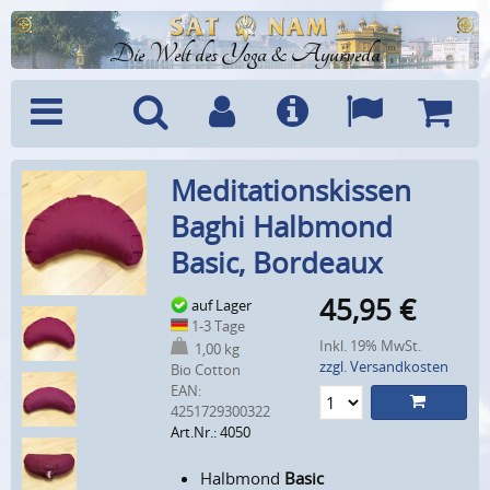
Die Welt des Yoga & Ayurveda
Menü
Suche
Benutzerkonto
Info
Sprachen
Warenk
Meditationskissen
Baghi Halbmond
Basic, Bordeaux
45,95
€
auf Lager
1-3 Tage
Inkl. 19% MwSt.
1,00 kg
zzgl. Versandkosten
Bio Cotton
EAN:
4251729300322
Art.Nr.: 4050
Halbmond
Basic