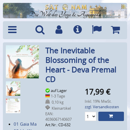
Die Welt des Yoga & Ayurveda
Menü
Suche
Benutzerkonto
Info
Sprachen
Warenk
The Inevitable
Blossoming of the
Heart - Deva Premal
CD
17,99
€
auf Lager
1-3 Tage
Inkl. 19% MwSt.
0,10 kg
zzgl. Versandkosten
Kleinartikel
EAN:
4036067140607
01 Gaia Ma
Art.Nr.: CD-632