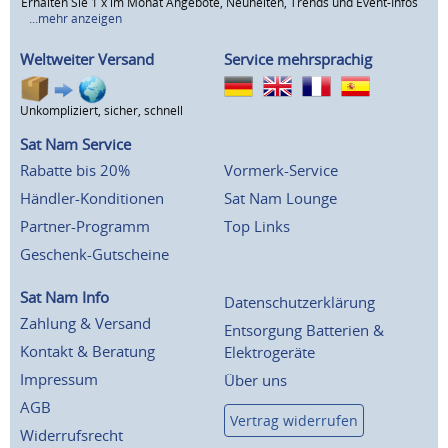
Erhalten Sie 1 x im Monat Angebote, Neuheiten, Trends und Event-Infos
...mehr anzeigen
Weltweiter Versand
Service mehrsprachig
Unkompliziert, sicher, schnell
Sat Nam Service
Rabatte bis 20%
Vormerk-Service
Händler-Konditionen
Sat Nam Lounge
Partner-Programm
Top Links
Geschenk-Gutscheine
Sat Nam Info
Datenschutzerklärung
Zahlung & Versand
Entsorgung Batterien &
Kontakt & Beratung
Elektrogeräte
Impressum
Über uns
AGB
Vertrag widerrufen
Widerrufsrecht