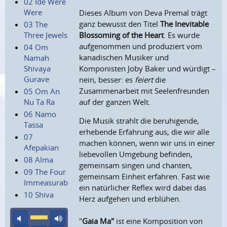
02 Ide Were
Were
Dieses Album von Deva Premal trägt
ganz bewusst den Titel
The Inevitable
03 The
Three Jewels
Blossoming of the Heart
. Es wurde
aufgenommen und produziert vom
04 Om
kanadischen Musiker und
Namah
Shivaya
Komponisten Joby Baker und würdigt –
Gurave
nein, besser: es
feiert
die
Zusammenarbeit mit Seelenfreunden
05 Om An
Nu Ta Ra
auf der ganzen Welt.
06 Namo
Die Musik strahlt die beruhigende,
Tassa
erhebende Erfahrung aus, die wir alle
07
machen können, wenn wir uns in einer
Afepakian
liebevollen Umgebung befinden,
08 Alma
gemeinsam singen und chanten,
09 The Four
gemeinsam Einheit erfahren. Fast wie
Immeasurables
ein natürlicher Reflex wird dabei das
10 Shiva
Herz aufgehen und erblühen.
Ton aus
maximale Laustärke
"
Gaia Ma"
ist eine Komposition von