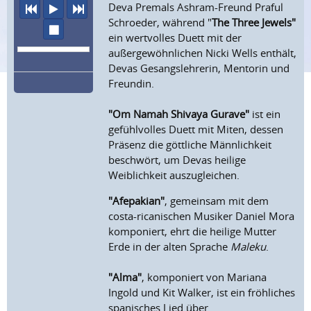
Deva Premals Ashram-Freund Praful
vorheriger Titel
Abspielen
nächster Titel
Schroeder, während "
The Three Jewels"
Wiedergabe stoppen
ein wertvolles Duett mit der
außergewöhnlichen Nicki Wells enthält,
Devas Gesangslehrerin, Mentorin und
Freundin.
"Om Namah Shivaya Gurave"
ist ein
gefühlvolles Duett mit Miten, dessen
Präsenz die göttliche Männlichkeit
beschwört, um Devas heilige
Weiblichkeit auszugleichen.
"Afepakian"
, gemeinsam mit dem
costa-ricanischen Musiker Daniel Mora
komponiert, ehrt die heilige Mutter
Erde in der alten Sprache
Maleku
.
"Alma"
, komponiert von Mariana
Ingold und Kit Walker, ist ein fröhliches
spanisches Lied über