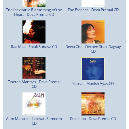
The Inevitable Blossoming of the
The Essence - Deva Premal CD
Heart - Deva Premal CD
Raa Maa - Shiuli Subaya CD
Dewa Che - Dechen Shak-Dagsay
CD
Tibetan Mantras - Deva Premal
Sattva - Manish Vyas CD
CD
Aum Mantras - Lex van Someren
Dakshina - Deva Premal CD
CD