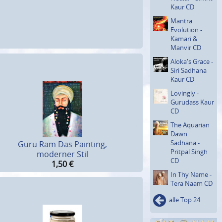
Kaur CD
Mantra
Evolution -
Kamari &
Manvir CD
Aloka's Grace -
Siri Sadhana
Kaur CD
Lovingly -
Gurudass Kaur
CD
The Aquarian
Dawn
Sadhana -
Guru Ram Das Painting,
Pritpal Singh
moderner Stil
CD
1,50
€
In Thy Name -
Tera Naam CD
alle Top 24