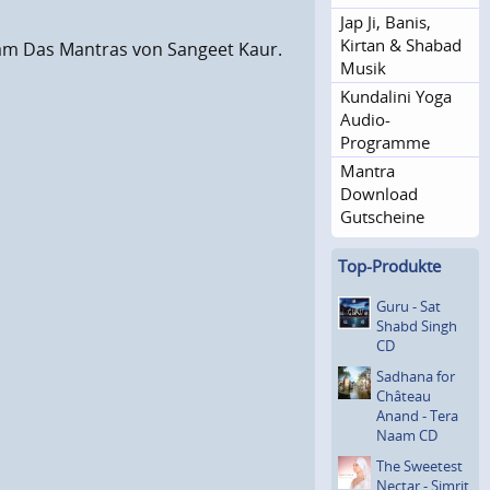
Jap Ji, Banis,
Kirtan & Shabad
am Das Mantras von Sangeet Kaur.
Musik
Kundalini Yoga
Audio-
Programme
Mantra
Download
Gutscheine
Top-Produkte
Guru - Sat
Shabd Singh
CD
Sadhana for
Château
Anand - Tera
Naam CD
The Sweetest
Nectar - Simrit