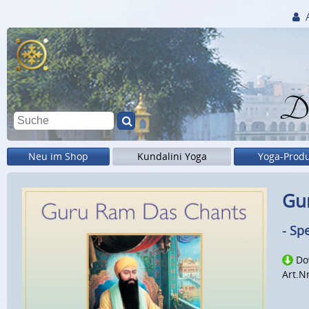
Di
Neu im Shop
Kundalini Yoga
Yoga-Prod
Gu
- Spe
Do
Art.N