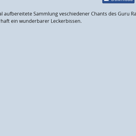
tal aufbereitete Sammlung veschiedener Chants des Guru R
haft ein wunderbarer Leckerbissen.
male Laustärke
en