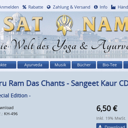
Anmelden
Rabatte
Zahlung & Versand
Info
Händ
e Welt des Yoga & Ayurv
ukte
Ayurveda
Musik
Bücher
Bio-Tee
ru Ram Das Chants - Sangeet Kaur C
cial Edition -
6,50
€
wnload
r.: KH-496
Inkl. 19% MwSt.
Download