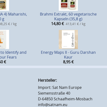
A 4) Maharishi,
Brahmi Extrakt, 60 vegetarische
0 g
Kapseln (35,8 g)
14,80
€
8,25 € / kg
413,41 € / kg
to Identify and
Energy Maps II - Guru Darshan
our Fears
Kaur
50
€
8,95
€
Hersteller:
Import: Sat Nam Europe
Siemensstraße 40
D-64850 Schaafheim-Mosbach
info@satnam.eu