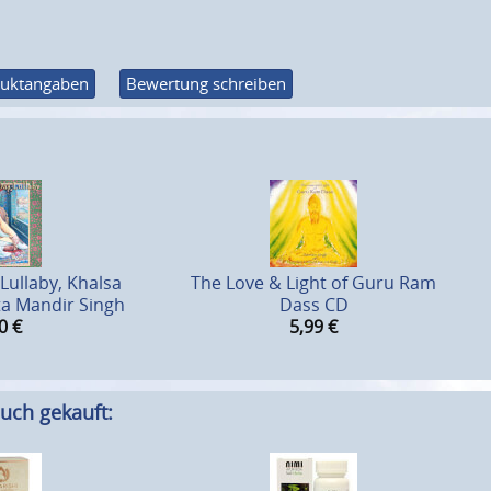
uktangaben
Bewertung schreiben
ullaby, Khalsa
The Love & Light of Guru Ram
 Mandir Singh
Dass CD
0
€
5,99
€
uch gekauft: