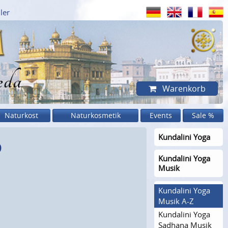
ler
eda
Warenkorb
Naturkost
Naturkosmetik
Events
Sale %
Kundalini Yoga
D
Kundalini Yoga
Musik
Kundalini Yoga
Musik A-Z
Kundalini Yoga
Sadhana Musik