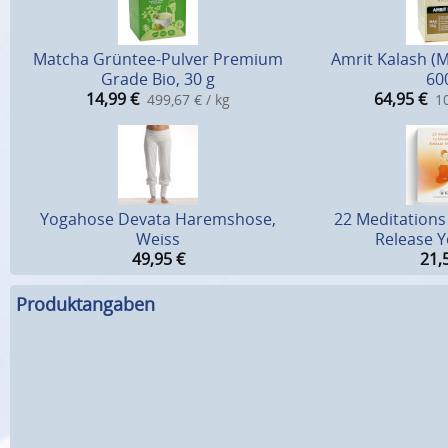
Matcha Grüntee-Pulver Premium
Amrit Kalash (M
Grade Bio, 30 g
60
14,99
€
64,95
€
499,67 € / kg
10
Yogahose Devata Haremshose,
22 Meditations 
Weiss
Release Y
49,95
€
21,
Produktangaben