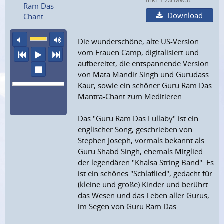
Inkl. 19% MwSt.
Ram Das
Download
Chant
Ton aus
maximale Laustärke
Die wunderschöne, alte US-Version
vom Frauen Camp, digitalisiert und
vorheriger Titel
Abspielen
nächster Titel
aufbereitet, die entspannende Version
Wiedergabe stoppen
von Mata Mandir Singh und Gurudass
Kaur, sowie ein schöner Guru Ram Das
Mantra-Chant zum Meditieren.
Das "Guru Ram Das Lullaby" ist ein
englischer Song, geschrieben von
Stephen Joseph, vormals bekannt als
Guru Shabd Singh, ehemals Mitglied
der legendären "Khalsa String Band". Es
ist ein schönes "Schlaflied", gedacht für
(kleine und große) Kinder und berührt
das Wesen und das Leben aller Gurus,
im Segen von Guru Ram Das.