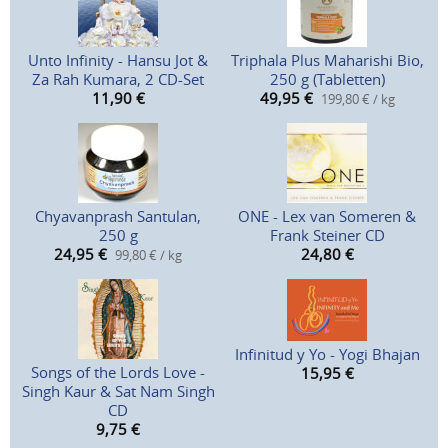
Unto Infinity - Hansu Jot &
Triphala Plus Maharishi Bio,
Za Rah Kumara, 2 CD-Set
250 g (Tabletten)
11,90
€
49,95
€
199,80 € / kg
Chyavanprash Santulan,
ONE - Lex van Someren &
250 g
Frank Steiner CD
24,95
€
24,80
€
99,80 € / kg
Infinitud y Yo - Yogi Bhajan
Songs of the Lords Love -
15,95
€
Singh Kaur & Sat Nam Singh
CD
9,75
€