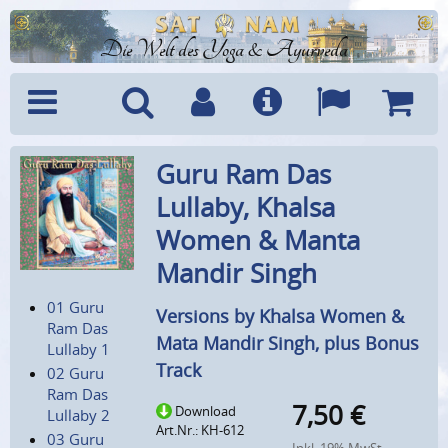
Die Welt des Yoga & Ayurveda
Menü
Suche
Benutzerkonto
Info
Sprachen
Warenk
Guru Ram Das
Lullaby, Khalsa
Women & Manta
Mandir Singh
01 Guru
Versions by Khalsa Women &
Ram Das
Mata Mandir Singh, plus Bonus
Lullaby 1
Track
02 Guru
Ram Das
7,50
€
Download
Lullaby 2
Art.Nr.: KH-612
03 Guru