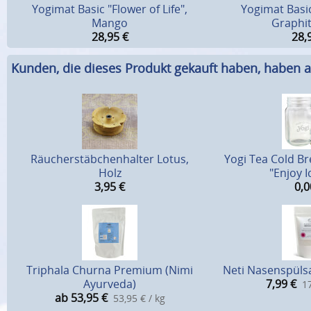
Yogimat Basic "Flower of Life",
Yogimat Basic
Mango
Graphit
28,95
€
28,
Kunden, die dieses Produkt gekauft haben, haben a
Räucherstäbchenhalter Lotus,
Yogi Tea Cold B
Holz
"Enjoy I
3,95
€
0,0
Triphala Churna Premium (Nimi
Neti Nasenspülsa
Ayurveda)
7,99
€
17
ab 53,95
€
53,95 € / kg