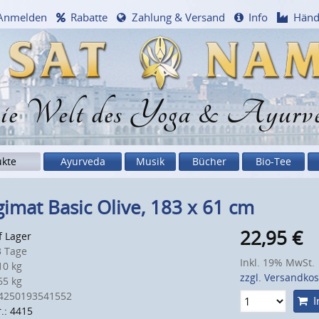
Anmelden
Rabatte
Zahlung & Versand
Info
Händ
e Welt des Yoga & Ayurv
ukte
Ayurveda
Musik
Bücher
Bio-Tee
imat Basic Olive, 183 x 61 cm
22,95
€
f Lager
 Tage
Inkl. 19% MwSt.
0 kg
zzgl. Versandko
5 kg
4250193541552
I
.: 4415