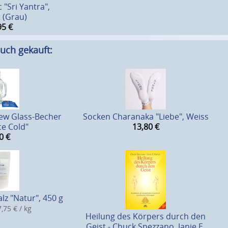
 "Sri Yantra",
 (Grau)
95
€
uch gekauft:
rew Glass-Becher
Socken Charanaka "Liebe", Weiss
ce Cold"
13,80
€
0
€
lz "Natur", 450 g
,75 € / kg
Heilung des Körpers durch den
Geist - Chuck Spezzano, Janie E.