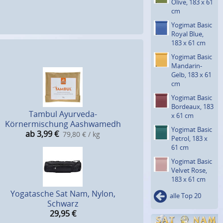
Olive, 183 x 61
cm
Yogimat Basic
Royal Blue,
183 x 61 cm
Yogimat Basic
Mandarin-
Gelb, 183 x 61
cm
Yogimat Basic
Bordeaux, 183
Tambul Ayurveda-
x 61 cm
Körnermischung Aashwamedh
Yogimat Basic
ab 3,99
€
79,80 € / kg
Petrol, 183 x
61 cm
Yogimat Basic
Velvet Rose,
183 x 61 cm
Yogatasche Sat Nam, Nylon,
alle Top 20
Schwarz
29,95
€