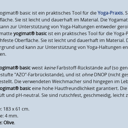
ogimat® basic ist ein praktisches Tool für die
Yoga-Praxis
. 
läche. Sie ist leicht und dauerhaft im Material. Die Yogamat
kann zur Unterstützung von Yoga-Haltungen entweder geroll
matte
yogimat® basic
ist ein praktisches Tool für die Yoga-Pr
hfeste Oberfläche. Sie ist leicht und dauerhaft im Material. 
rgrund und kann zur Unterstützung von Yoga-Haltungen entw
en.
ogimat® basic
weist
keine
Farbstoff-Rückstände auf (so gen
stufte "AZO"-Farbrückstande), und ist
ohne
DNOP (nicht ge
estellt. Die verwendeten Weichmacher sind hingegen im Leb
ogimat® basic
eine hohe Hautfreundlichkeit garantiert. Di
ft und pH-neutral. Sie sind rutschfest, geschmeidig, leicht
: 183 x 61 cm.
ke: 4 mm.
: Olive
.