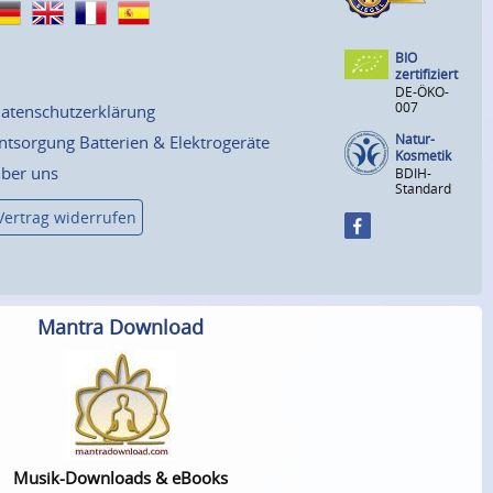
BIO
zertifiziert
DE-ÖKO-
007
atenschutzerklärung
Natur-
ntsorgung Batterien & Elektrogeräte
Kosmetik
ber uns
BDIH-
Standard
Vertrag widerrufen
Mantra Download
Musik-Downloads & eBooks