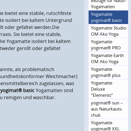
Bezüge für Natur-
Yogamatten
Sie bietet eine stabile, rutschfeste
Yogamatte
te isoliert bei kaltem Untergrund
yogimat® basic
t oder gefaltet werden.Die
Yogamatte Studio
OM Ako Yoga
axis. Sie bietet eine stabile,
Die Yogamatte isoliert bei kaltem
Yogamatte
yogimat® PRO
eder gerollt oder gefaltet
Yogamatte Earth
OM Ako Yoga
Yogamatte
annte, als problematisch
yogimat® plus
sundheitskonformer Weichmacher)
Yogamatte
ensmittelbereich zugelassen, was
Deluxe
e
yogimat® basic
Yogamatten sind
"Elements"
 zu reinigen und waschbar.
yogimat® sun –
aus Naturkauts­
chuk
Yogamatte
yogimat® XXL