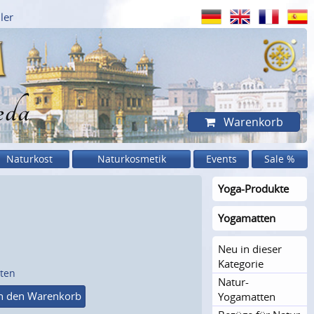
ler
eda
Warenkorb
Naturkost
Naturkosmetik
Events
Sale %
Yoga-Produkte
Yogamatten
Neu in dieser
Kategorie
sten
Natur-
n den Warenkorb
Yogamatten