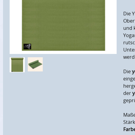
Die Y
Oberf
und 
Yoga
rutsc
Unte
werd
Die
y
einge
herg
der
y
geprü
Maße
Stär
Farbe