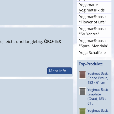
Yogamatte
yogimat® kids
Yogimat® basic
"Flower of Life"
Yogimat® basic
"Sri Yantra"
Yogimat® basic
e, leicht und langlebig.
ÖKO-TEX
"Spiral Mandala"
Yoga-Schaffelle
Top-Produkte
Mehr Info ...
Yogimat Basic
Choco-Braun,
183 x 61 cm
Yogimat Basic
Graphite
(Grau), 183 x
61 cm
Yogimat Basic