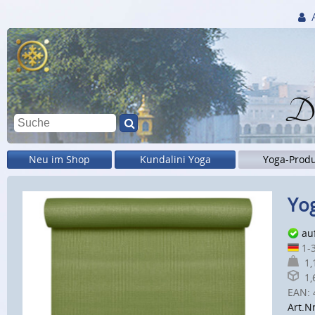
Di
Neu im Shop
Kundalini Yoga
Yoga-Prod
Yog
au
1-3
1,1
1,6
EAN:
Art.Nr