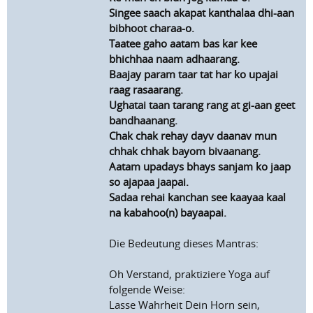
Singee saach akapat kanthalaa dhi-aan
bibhoot charaa-o.
Taatee gaho aatam bas kar kee
bhichhaa naam adhaarang.
Baajay param taar tat har ko upajai
raag rasaarang.
Ughatai taan tarang rang at gi-aan geet
bandhaanang.
Chak chak rehay dayv daanav mun
chhak chhak bayom bivaanang.
Aatam upadays bhays sanjam ko jaap
so ajapaa jaapai.
Sadaa rehai kanchan see kaayaa kaal
na kabahoo(n) bayaapai.
Die Bedeutung dieses Mantras:
Oh Verstand, praktiziere Yoga auf
folgende Weise:
Lasse Wahrheit Dein Horn sein,