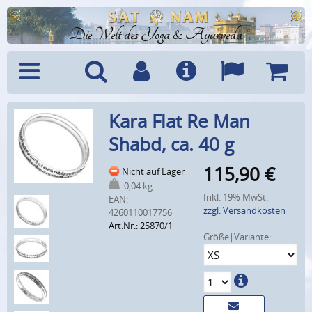
Die Welt des Yoga & Ayurveda
Menü
Suche
Benutzerkonto
Info
Sprachen
Warenk
Kara Flat Re Man
Shabd, ca. 40 g
115,90
€
Nicht auf Lager
0,04 kg
Inkl. 19% MwSt.
EAN:
zzgl. Versandkosten
4260110017756
Art.Nr.: 25870/1
Größe|Variante: