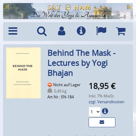
Die Welt des Yoga & Ayurveda
Menü
Suche
Benutzerkonto
Info
Sprachen
Warenk
Behind The Mask -
Lectures by Yogi
Bhajan
18,95
€
Nicht auf Lager
0,49 kg
Inkl. 7% MwSt.
Art.Nr.: EN-184
zzgl. Versandkosten