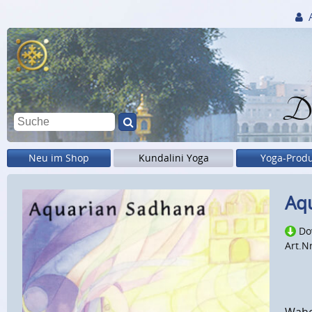
Di
Neu im Shop
Kundalini Yoga
Yoga-Prod
Aq
Do
Art.N