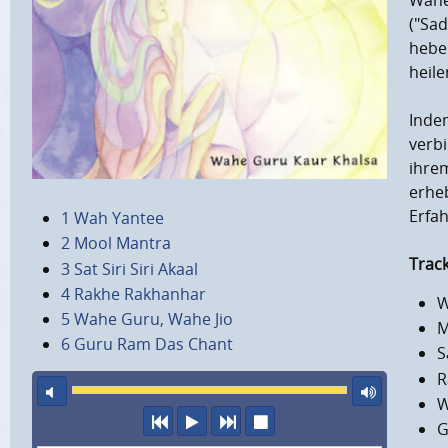
Wahe
("Sa
heben
heile
Inde
verbi
ihre
erheb
Erfa
1 Wah Yantee
2 Mool Mantra
Track
3 Sat Siri Siri Akaal
4 Rakhe Rakhanhar
W
5 Wahe Guru, Wahe Jio
M
6 Guru Ram Das Chant
S
R
Ton aus
maxi
W
vorheriger Titel
Abspielen
nächster Titel
Wiedergabe stopp
G