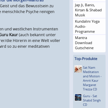
 für die Morgen-Mantras
Jap Ji, Banis,
 Geist und das Bewusstsein zu
Kirtan & Shabad
ie menschliche Psyche reinigen
Musik
Kundalini Yoga
Audio-
ten und westlichen Instrumenten
Programme
Guru Kaur
(auch bekannt unter
Mantra
r/die Hörerin in eine Welt voller
Download
ird so zu einer meditativen
Gutscheine
Top-Produkte
Sat Nam
Meditation
and Motion -
Amrit Kaur
Margaret
Trezza CD
Guru - Sat
Shabd Singh
CD