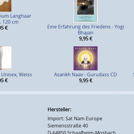
mium Langhaar
a. 120 cm
Eine Erfahrung des Friedens - Yogi
95
€
Bhajan
9,95
€
 Unisex, Weiss
Asankh Naav - Gurudass CD
95
€
9,95
€
Hersteller:
Import: Sat Nam Europe
Siemensstraße 40
D-64850 Schaafheim-Mosbach