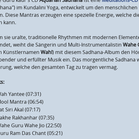
 Guru kaur's CD
Aquarian Sadhana
ist eine
Meditations-CD
dhana") im Kundalini Yoga, entwickelt um den menschlichen
. Diese Mantras erzeugen eine spezielle Energie, welche d
n kann.
m sie uralte, traditionelle Rhythmen mit modernen Elemen
ndet, weiht die Sängerin und Multi-Instrumentalistin
Wahe 
m Künstlernamen
Wah!
) mit diesem Sadhana-Album den Höre
ender und erfüllter Musik ein. Das morgentliche Sadhana w
hrung, welche den gesamten Tag zu tragen vermag.
s:
ah Yantee (07:31)
ool Mantra (06:54)
at Siri Akal (07:17)
akhe Rakhanhar (07:35)
male Laustärke
ahe Guru Wahe Jio (22:50)
en
uru Ram Das Chant (05:21)