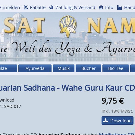
Anmelden
Rabatte
Zahlung & Versand
Info
Händ
e Welt des Yoga & Ayurv
ukte
Ayurveda
Musik
Bücher
Bio-Tee
uarian Sadhana - Wahe Guru Kaur CD
9,75
€
wnload
r.: SAD-017
Inkl. 19% MwSt.
Download