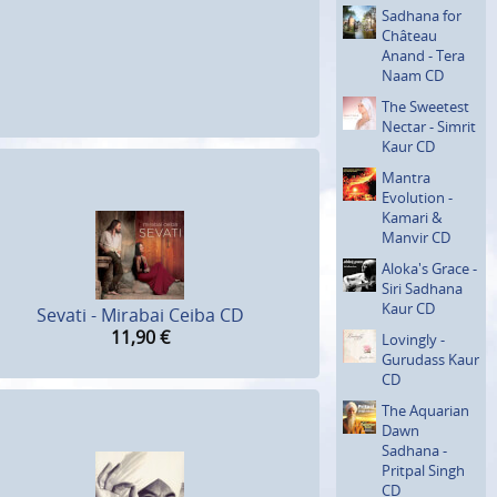
Sadhana for
Château
Anand - Tera
Naam CD
The Sweetest
Nectar - Simrit
Kaur CD
Mantra
Evolution -
Kamari &
Manvir CD
Aloka's Grace -
Siri Sadhana
Kaur CD
Sevati - Mirabai Ceiba CD
11,90
€
Lovingly -
Gurudass Kaur
CD
The Aquarian
Dawn
Sadhana -
Pritpal Singh
CD