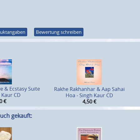
uktangaben
Bewertung schreiben
e & Ecstasy Suite
Rakhe Rakhanhar & Aap Sahai
n Kaur CD
Hoa - Singh Kaur CD
0
€
4,50
€
uch gekauft: