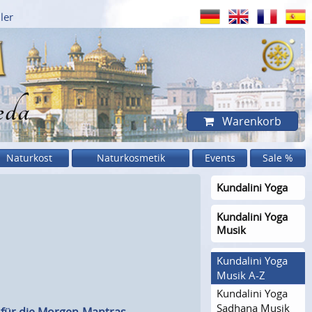
ler
eda
Warenkorb
Naturkost
Naturkosmetik
Events
Sale %
Kundalini Yoga
Kundalini Yoga
Musik
Kundalini Yoga
Musik A-Z
Kundalini Yoga
Sadhana Musik