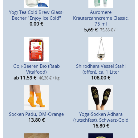
Yogi Tea Cold Brew Glass-
Auromere
Becher "Enjoy Ice Cold"
Kräuterzahncreme Classic,
0,00
€
75 ml
5,69
€
75,86 € / l
Goji-Beeren Bio (Raab
Shirodhara Vessel Stahl
Vitalfood)
(offen), ca. 1 Liter
ab 11,59
€
108,00
€
46,36 € / kg
Socken Padu, OM-Orange
Yoga-Socken Adhara
13,80
€
(rutschfest), Schwarz-Gold
16,80
€