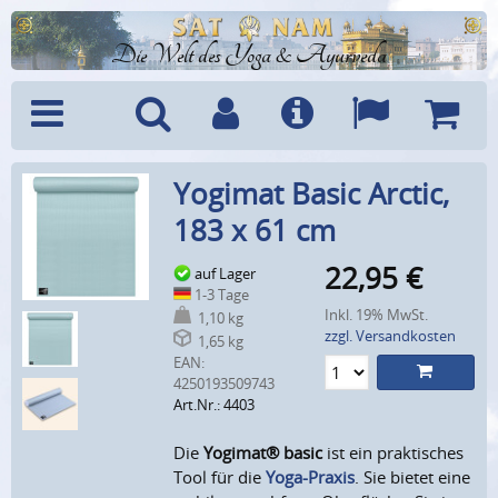
Die Welt des Yoga & Ayurveda
Menü
Suche
Benutzerkonto
Info
Sprachen
Warenk
Yogimat Basic Arctic,
183 x 61 cm
22,95
€
auf Lager
1-3 Tage
Inkl. 19% MwSt.
1,10 kg
zzgl. Versandkosten
1,65 kg
EAN:
4250193509743
Art.Nr.: 4403
Die
Yogimat® basic
ist ein praktisches
Tool für die
Yoga-Praxis
. Sie bietet eine