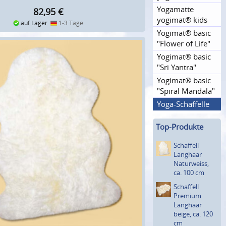
Yogamatte
82,95
€
yogimat® kids
auf Lager
1-3 Tage
Yogimat® basic
"Flower of Life"
Yogimat® basic
"Sri Yantra"
Yogimat® basic
"Spiral Mandala"
Yoga-Schaffelle
Top-Produkte
Schaffell
Langhaar
Natur­weiss,
ca. 100 cm
Schaffell
Premium
Langhaar
beige, ca. 120
cm