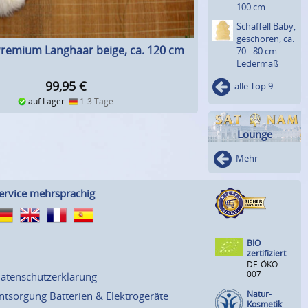
100 cm
Schaffell Baby,
geschoren, ca.
 Premium Langhaar beige, ca. 120 cm
70 - 80 cm
Ledermaß
99,95
€
alle Top 9
auf Lager
1-3 Tage
Lounge
Mehr
ervice mehrsprachig
BIO
zertifiziert
DE-ÖKO-
007
atenschutzerklärung
Natur-
ntsorgung Batterien & Elektrogeräte
Kosmetik