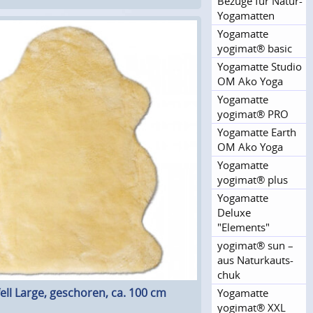
Bezüge für Natur-
Yogamatten
Yogamatte
yogimat® basic
Yogamatte Studio
OM Ako Yoga
Yogamatte
yogimat® PRO
Yogamatte Earth
OM Ako Yoga
Yogamatte
yogimat® plus
Yogamatte
Deluxe
"Elements"
yogimat® sun –
aus Naturkauts­
chuk
ell Large, geschoren, ca. 100 cm
Yogamatte
yogimat® XXL