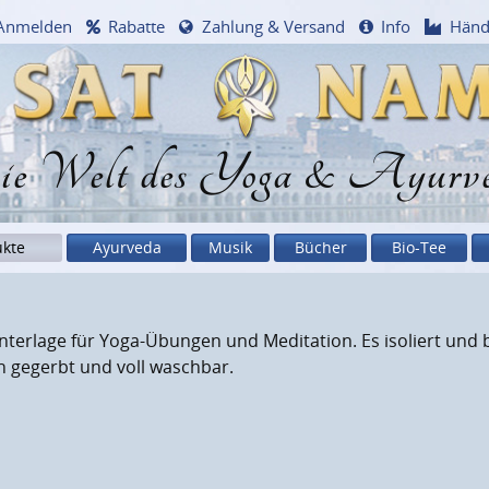
Anmelden
Rabatte
Zahlung & Versand
Info
Händ
e Welt des Yoga & Ayurv
ukte
Ayurveda
Musik
Bücher
Bio-Tee
nterlage für Yoga-Übungen und Meditation. Es isoliert und b
h gegerbt und voll waschbar.