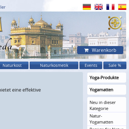
ler
eda
Warenkorb
Naturkost
Naturkosmetik
Events
Sale %
Yoga-Produkte
ietet eine effektive
Yogamatten
Neu in dieser
Kategorie
Natur-
Yogamatten