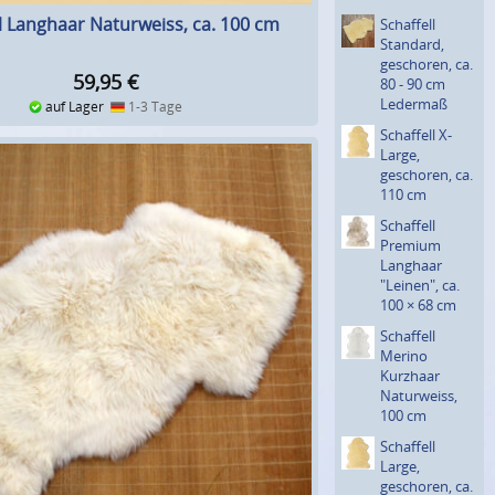
l Langhaar Naturweiss, ca. 100 cm
Schaffell
Standard,
geschoren, ca.
59,95
€
80 - 90 cm
Ledermaß
auf Lager
1-3 Tage
Schaffell X-
Large,
geschoren, ca.
110 cm
Schaffell
Premium
Langhaar
"Leinen", ca.
100 × 68 cm
Schaffell
Merino
Kurzhaar
Natur­weiss,
100 cm
Schaffell
Large,
geschoren, ca.