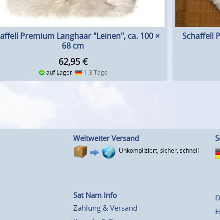
affell Premium Langhaar "Leinen", ca. 100 ×
Schaffell
68 cm
62,95
€
auf Lager
1-3 Tage
Weltweiter Versand
S
Unkompliziert, sicher, schnell
Sat Nam Info
D
Zahlung & Versand
E