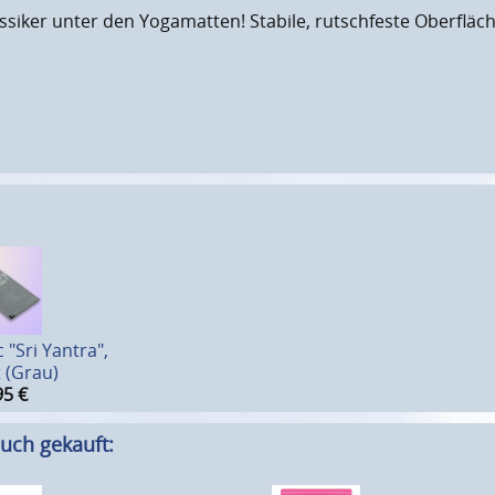
assiker unter den Yogamatten! Stabile, rutschfeste Oberfläch
 "Sri Yantra",
 (Grau)
95
€
uch gekauft: