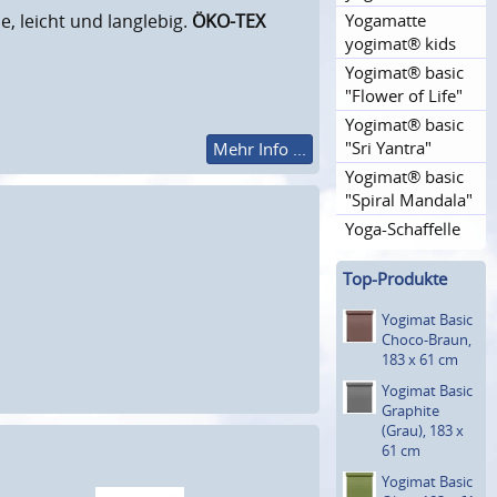
Yogamatte
e, leicht und langlebig.
ÖKO-TEX
yogimat® kids
Yogimat® basic
"Flower of Life"
Yogimat® basic
"Sri Yantra"
Mehr Info ...
Yogimat® basic
"Spiral Mandala"
Yoga-Schaffelle
Top-Produkte
Yogimat Basic
Choco-Braun,
183 x 61 cm
Yogimat Basic
Graphite
(Grau), 183 x
61 cm
Yogimat Basic