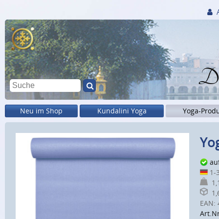
Di
Neu im Shop
Kundalini Yoga
Yoga-Prod
Yog
au
1-3
1,1
1,6
EAN:
Art.Nr