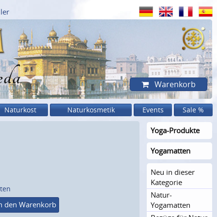
ler
eda
Warenkorb
Naturkost
Naturkosmetik
Events
Sale %
Yoga-Produkte
Yogamatten
Neu in dieser
Kategorie
sten
Natur-
n den Warenkorb
Yogamatten