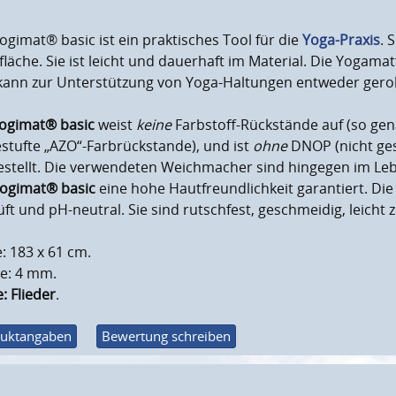
ogimat® basic ist ein praktisches Tool für die
Yoga-Praxis
. 
läche. Sie ist leicht und dauerhaft im Material. Die Yogamat
kann zur Unterstützung von Yoga-Haltungen entweder geroll
ogimat® basic
weist
keine
Farbstoff-Rückstände auf (so gen
stufte „AZO“-Farbrückstande), und ist
ohne
DNOP (nicht ge
estellt. Die verwendeten Weichmacher sind hingegen im Leb
ogimat® basic
eine hohe Hautfreundlichkeit garantiert. Di
ft und pH-neutral. Sie sind rutschfest, geschmeidig, leicht
: 183 x 61 cm.
ke: 4 mm.
: Flieder
.
uktangaben
Bewertung schreiben