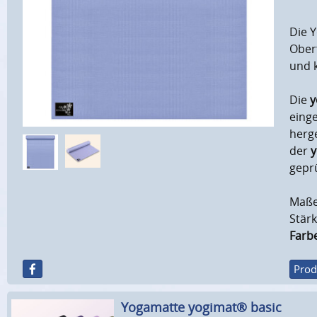
Die Y
Oberf
und 
Die
y
einge
herg
der
y
geprü
Maße
Stär
Farbe
Prod
Yogamatte yogimat® basic