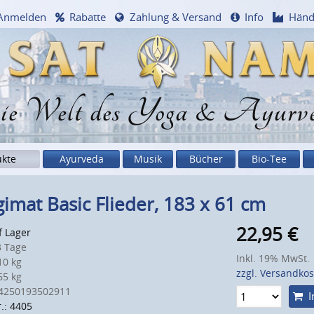
Anmelden
Rabatte
Zahlung & Versand
Info
Händ
e Welt des Yoga & Ayurv
ukte
Ayurveda
Musik
Bücher
Bio-Tee
imat Basic Flieder, 183 x 61 cm
22,95
€
f Lager
 Tage
Inkl. 19% MwSt.
0 kg
zzgl. Versandko
5 kg
4250193502911
I
.: 4405