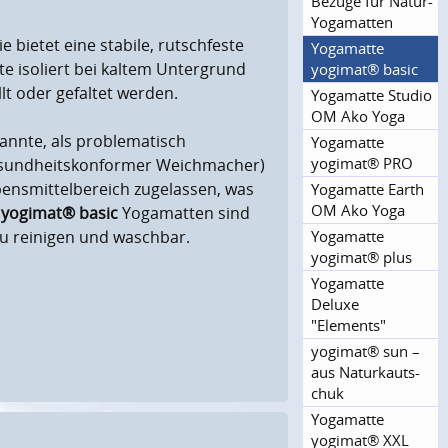
Bezüge für Natur-
Yogamatten
Sie bietet eine stabile, rutschfeste
Yogamatte
te isoliert bei kaltem Untergrund
yogimat® basic
t oder gefaltet werden.
Yogamatte Studio
OM Ako Yoga
annte, als problematisch
Yogamatte
yogimat® PRO
sundheitskonformer Weichmacher)
ensmittelbereich zugelassen, was
Yogamatte Earth
OM Ako Yoga
e
yogimat® basic
Yogamatten sind
Yogamatte
 zu reinigen und waschbar.
yogimat® plus
Yogamatte
Deluxe
"Elements"
yogimat® sun –
aus Naturkauts­
chuk
Yogamatte
yogimat® XXL