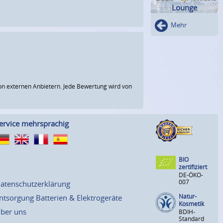
Lounge
Mehr
n externen Anbietern. Jede Bewertung wird von
ervice mehrsprachig
BIO
zertifiziert
DE-ÖKO-
007
atenschutzerklärung
Natur-
ntsorgung Batterien & Elektrogeräte
Kosmetik
ber uns
BDIH-
Standard