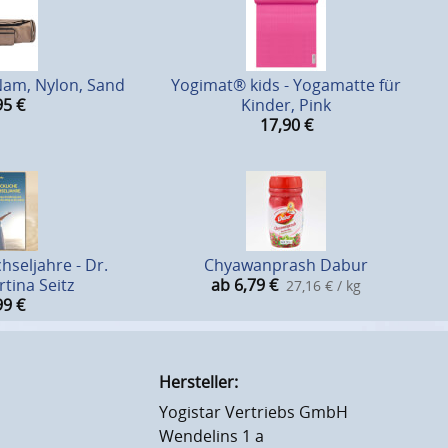
Nam, Nylon, Sand
Yogimat® kids - Yogamatte für
95
€
Kinder, Pink
17,90
€
hseljahre - Dr.
Chyawanprash Dabur
tina Seitz
ab 6,79
€
27,16 € / kg
99
€
Hersteller:
Yogistar Vertriebs GmbH
Wendelins 1 a