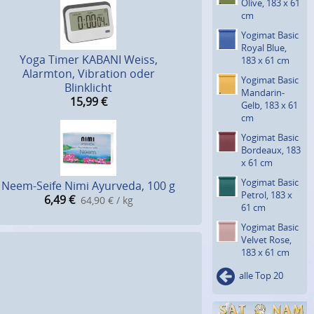
Olive, 183 x 61
cm
Yogimat Basic
Royal Blue,
Yoga Timer KABANI Weiss,
183 x 61 cm
Alarmton, Vibration oder
Yogimat Basic
Blinklicht
Mandarin-
15,99
€
Gelb, 183 x 61
cm
Yogimat Basic
Bordeaux, 183
x 61 cm
Yogimat Basic
Neem-Seife Nimi Ayurveda, 100 g
Petrol, 183 x
6,49
€
64,90 € / kg
61 cm
Yogimat Basic
Velvet Rose,
183 x 61 cm
alle Top 20