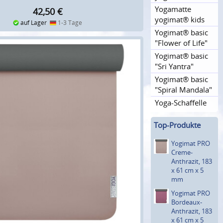
Yogamatte
42,50
€
yogimat® kids
auf Lager
1-3 Tage
Yogimat® basic
"Flower of Life"
Yogimat® basic
"Sri Yantra"
Yogimat® basic
"Spiral Mandala"
Yoga-Schaffelle
Top-Produkte
Yogimat PRO
Creme-
Anthrazit, 183
x 61 cm x 5
mm
Yogimat PRO
Bordeaux-
Anthrazit, 183
x 61 cm x 5