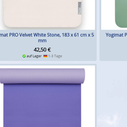
mat PRO Velvet White Stone, 183 x 61 cm x 5
Yogimat P
mm
42,50
€
auf Lager
1-3 Tage