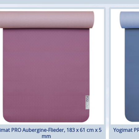
imat PRO Aubergine-Flieder, 183 x 61 cm x 5
Yogimat PR
mm