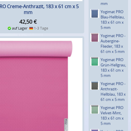
mm
RO Creme-Anthrazit, 183 x 61 cm x 5
Yogimat PRO
mm
Blau-Hellblau,
42,50
€
183 x 61 cm x
5 mm
auf Lager
1-3 Tage
Yogimat PRO ­
Aubergine-
Flieder, 183 x
61 cm x 5 mm
Yogimat PRO
Grün-Hellgrau,
183 x 61 cm x
5 mm
Yogimat PRO ­
Anthrazit-
Hellblau, 183 x
61 cm x 5 mm
Yogimat PRO
Velvet-Mint,
183 x 61 cm x
5 mm