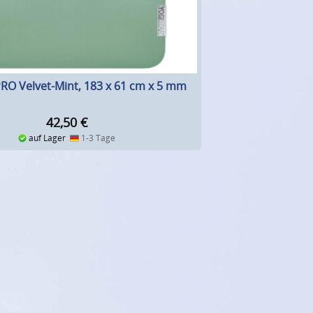
RO Velvet-Mint, 183 x 61 cm x 5 mm
42,50
€
auf Lager
1-3 Tage