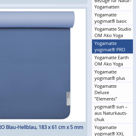
Bezüge für Natur-
Yogamatten
Yogamatte
yogimat® basic
Yogamatte Studio
OM Ako Yoga
Yogamatte
yogimat® PRO
Yogamatte Earth
OM Ako Yoga
Yogamatte
yogimat® plus
Yogamatte
Deluxe
"Elements"
yogimat® sun –
aus Naturkauts­
chuk
O Blau-Hellblau, 183 x 61 cm x 5 mm
Yogamatte
yogimat® XXL