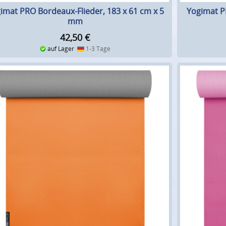
imat PRO Bordeaux-Flieder, 183 x 61 cm x 5
Yogimat P
mm
42,50
€
auf Lager
1-3 Tage