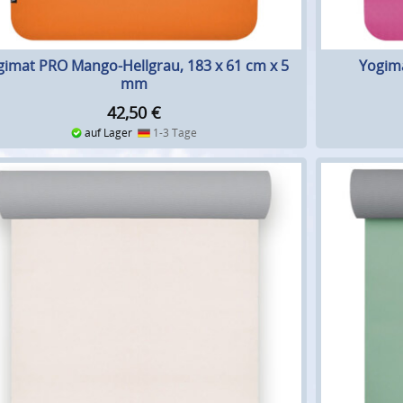
gimat PRO Mango-Hellgrau, 183 x 61 cm x 5
Yogima
mm
42,50
€
auf Lager
1-3 Tage