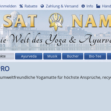
Anmelden
Rabatte
Zahlung & Versand
Info
Händ
e Welt des Yoga & Ayurv
ukte
Ayurveda
Musik
Bücher
Bio-Tee
PRO
, umweltfreundliche Yogamatte für höchste Ansprüche, recy