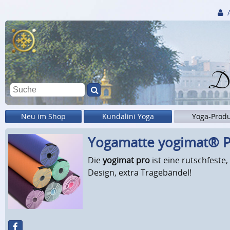
Di
Neu im Shop
Kundalini Yoga
Yoga-Prod
Yogamatte yogimat® 
Die
yogimat pro
ist eine rutschfeste
Design, extra Tragebändel!