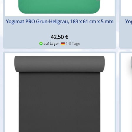
Yogimat PRO Grün-Hellgrau, 183 x 61 cm x 5 mm
Yo
42,50
€
auf Lager
1-3 Tage