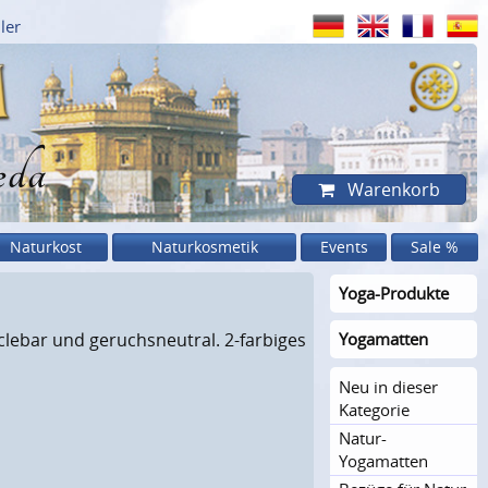
ler
eda
Warenkorb
Naturkost
Naturkosmetik
Events
Sale %
Yoga-Produkte
clebar und geruchsneutral. 2-farbiges
Yogamatten
Neu in dieser
Kategorie
Natur-
Yogamatten