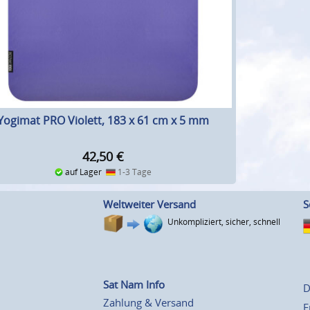
Yogimat PRO Violett, 183 x 61 cm x 5 mm
42,50
€
auf Lager
1-3 Tage
Weltweiter Versand
S
Unkompliziert, sicher, schnell
Sat Nam Info
D
Zahlung & Versand
E