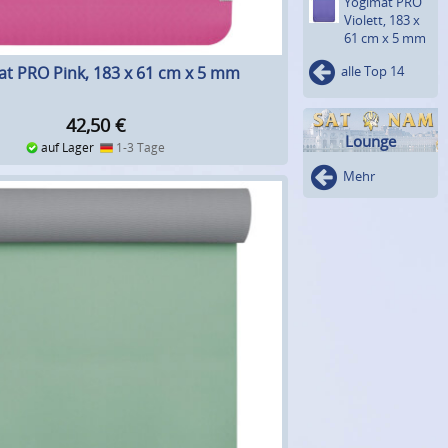
Yogimat PRO
Violett, 183 x
61 cm x 5 mm
t PRO Pink, 183 x 61 cm x 5 mm
alle Top 14
42,50
€
Lounge
auf Lager
1-3 Tage
Mehr