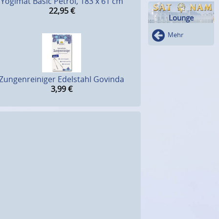
Yogimat Basic Petrol, 183 x 61 cm
22,95
€
Lounge
Mehr
Zungenreiniger Edelstahl Govinda
3,99
€