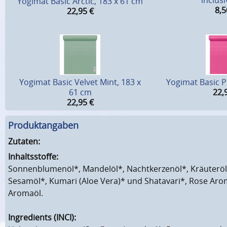
inclusi
Yogimat Basic Arctic, 183 x 61 cm
8,5
22,95
€
Yogimat Basic Velvet Mint, 183 x
Yogimat Basic P
61 cm
22,
22,95
€
Produktangaben
Zutaten:
Inhaltsstoffe:
Sonnenblumenöl*, Mandelöl*, Nachtkerzenöl*, Kräuteröla
Sesamöl*, Kumari (Aloe Vera)* und Shatavari*, Rose Aro
Aromaöl.
Ingredients (INCI):