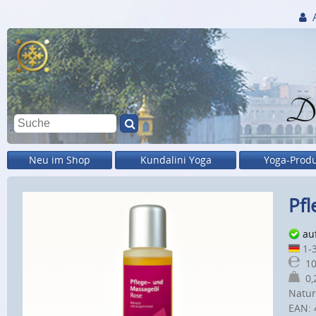
Di
Neu im Shop
Kundalini Yoga
Yoga-Prod
Pf
au
1-3
10
0,2
Natur
EAN: