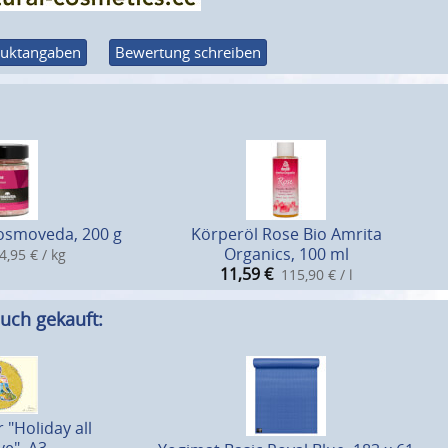
uktangaben
Bewertung schreiben
osmoveda, 200 g
Körperöl Rose Bio Amrita
Organics, 100 ml
4,95 € / kg
11,59
€
115,90 € / l
uch gekauft:
 "Holiday all