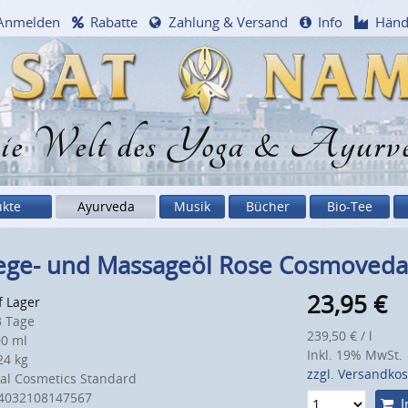
Anmelden
Rabatte
Zahlung & Versand
Info
Händ
e Welt des Yoga & Ayurv
ukte
Ayurveda
Musik
Bücher
Bio-Tee
lege- und Massageöl Rose Cosmoveda 
23,95
€
f Lager
 Tage
239,50 € / l
0 ml
Inkl. 19% MwSt.
4 kg
zzgl. Versandko
al Cosmetics Standard
4032108147567
I