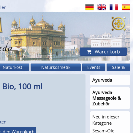
ler
eda
Warenkorb
Naturkost
Naturkosmetik
Events
Sale %
Ayurveda
Bio, 100 ml
Ayurveda-
Massageöle &
Zubehör
Neu in dieser
sten
Kategorie
Sesam-Öle
n den Warenkorb