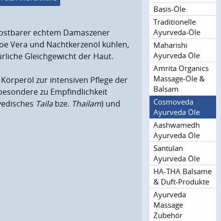
Basis-Öle
Traditionel­le
Ayurveda-Öle
ostbarer echtem Damaszener
loe Vera und Nachtkerzenöl kühlen,
Maharishi
Ayurveda Öle
rliche Gleichgewicht der Haut.
Amrita Organics
Massage-Öle &
Körperöl zur intensiven Pflege der
Balsam
besondere zu Empfindlichkeit
Cosmoveda
vedisches
Taila
bze.
Thailam
) und
Ayurveda Öle
Aashwamedh
Ayurveda Öle
Santulan
Ayurveda Öle
HA-THA Balsame
& Duft-Produkte
Ayurveda
Massage
Zubehör