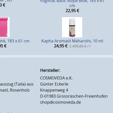
ve", A3
Yogimat Basic Royal Blue, 183 x 61
0
€
cm
22,95
€
ink, 183 x 61 cm
Kapha Aromaöl Maharishi, 10 ml
95
€
24,95
€
2.495,00 € / l
Hersteller:
COSMOVEDA e.K.
uszug (Taila) aus
Günter Eckerle
maöl, Rosenholz
Knappenweg 4
D-01983 Grossräschen-Freienhufen
shop@cosmoveda.de