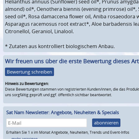
Helianthus annuus (Sunflower) seed oil*, Prunus amygdal
almond) oil*, Oenothera biennis (evening primrose) oil
seed oil*, Rosa damaccena flower oil, Aniba rosaeodora w
Asparagus racemosus root extract*, Aloe barbadensis lea
Citronellol, Geraniol, Linalool.
* Zutaten aus kontrolliert biologischem Anbau.
Wir freuen uns über die erste Bewertung dieses Arti
Bewertung schreiben
Hinweis zu Bewertungen:
Diese Bewertungen stammen von registrierten Kunden/innen, die das Produkt
uns sorgfältig geprüft und ggf. öffentlich sichtbar beantwortet.
Sat Nam Newsletter: Angebote, Neuheiten & Specials
abonnieren
Erhalten Sie 1 x im Monat Angebote, Neuheiten, Trends und Event-Infos
...mehr anzeigen