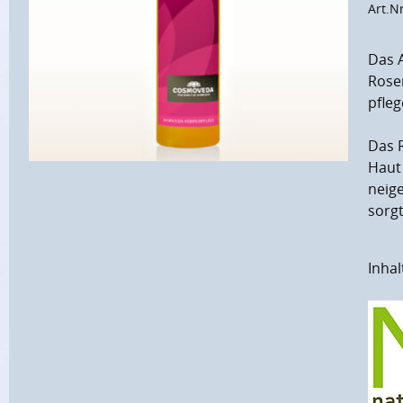
Art.N
Das 
Rosen
pfleg
Das R
Haut
neig
sorgt
Inhal