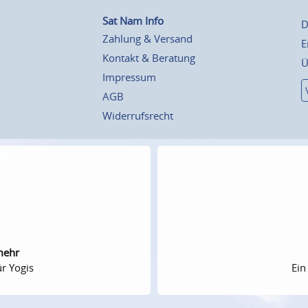
Sat Nam Info
D
Zahlung & Versand
E
Kontakt & Beratung
Ü
Impressum
AGB
Widerrufsrecht
mehr
r Yogis
Ein