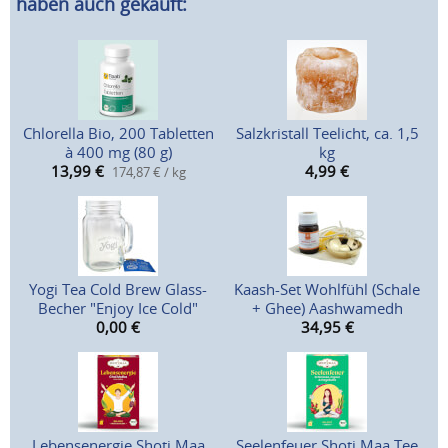
haben auch gekauft:
Chlorella Bio, 200 Tabletten
Salzkristall Teelicht, ca. 1,5
à 400 mg (80 g)
kg
13,99
€
4,99
€
174,87 € / kg
Yogi Tea Cold Brew Glass-
Kaash-Set Wohlfühl (Schale
Becher "Enjoy Ice Cold"
+ Ghee) Aashwamedh
0,00
€
34,95
€
Lebensenergie Shoti Maa
Seelenfeuer Shoti Maa Tee