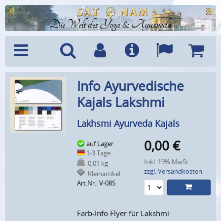
Die Welt des Yoga & Ayurveda
Menü
Suche
Benutzerkonto
Info
Sprachen
Warenk
Info Ayurvedische
Kajals Lakshmi
Lakhsmi Ayurveda Kajals
0,00
€
auf Lager
1-3 Tage
Inkl. 19% MwSt.
0,01 kg
zzgl. Versandkosten
Kleinartikel
Art.Nr.: V-085
Farb-Info Flyer für Lakshmi