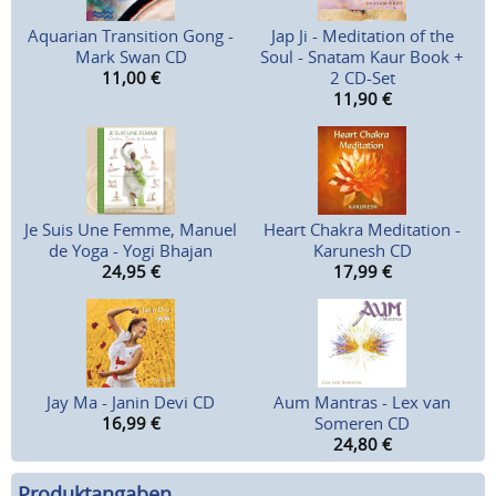
Aquarian Transition Gong -
Jap Ji - Meditation of the
Mark Swan CD
Soul - Snatam Kaur Book +
11,00
€
2 CD-Set
11,90
€
Je Suis Une Femme, Manuel
Heart Chakra Meditation -
de Yoga - Yogi Bhajan
Karunesh CD
24,95
€
17,99
€
Jay Ma - Janin Devi CD
Aum Mantras - Lex van
16,99
€
Someren CD
24,80
€
Produktangaben