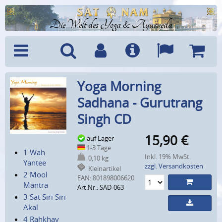
Die Welt des Yoga & Ayurveda
Menü
Suche
Benutzerkonto
Info
Sprachen
Warenk
Yoga Morning
Sadhana - Gurutrang
Singh CD
15,90
€
auf Lager
1-3 Tage
1 Wah
Inkl. 19% MwSt.
0,10 kg
Yantee
zzgl. Versandkosten
Kleinartikel
2 Mool
EAN:
801898006620
Mantra
Art.Nr.: SAD-063
3 Sat Siri Siri
Akal
4 Rahkhay