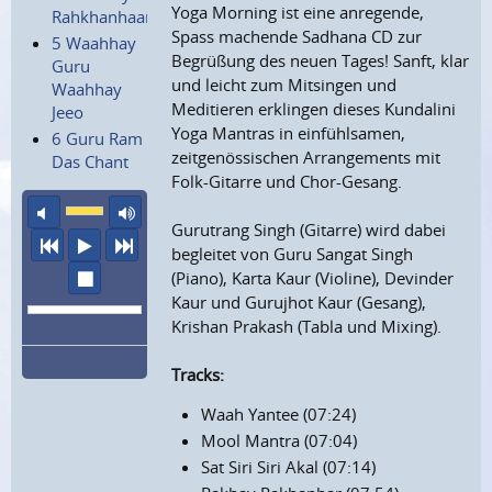
Yoga Morning ist eine anregende,
Rahkhanhaar
Spass machende Sadhana CD zur
5 Waahhay
Begrüßung des neuen Tages! Sanft, klar
Guru
und leicht zum Mitsingen und
Waahhay
Meditieren erklingen dieses Kundalini
Jeeo
Yoga Mantras in einfühlsamen,
6 Guru Ram
zeitgenössischen Arrangements mit
Das Chant
Folk-Gitarre und Chor-Gesang.
Ton aus
maximale Laustärke
Gurutrang Singh (Gitarre) wird dabei
vorheriger Titel
Abspielen
nächster Titel
begleitet von Guru Sangat Singh
Wiedergabe stoppen
(Piano), Karta Kaur (Violine), Devinder
Kaur und Gurujhot Kaur (Gesang),
Krishan Prakash (Tabla und Mixing).
Tracks:
Waah Yantee (07:24)
Mool Mantra (07:04)
Sat Siri Siri Akal (07:14)