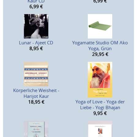
Kaur CD
6,99
€
6,99
€
Lunar - Ajeet CD
Yogamatte Studio OM Ako
8,95
€
Yoga, Grün
29,95
€
Körperliche Weisheit -
Harijot Kaur
Yoga of Love - Yoga der
18,95
€
Liebe - Yogi Bhajan
9,95
€