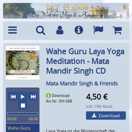
Die Welt des Yoga & Ayurveda
Menü
Suche
Benutzerkonto
Info
Sprachen
Warenk
Wahe Guru Laya Yoga
Meditation - Mata
Mandir Singh CD
Mata Mandir Singh & Friends
4,50
€
Download
vorheriger Titel
Abspielen
nächster Titel
Art.Nr.: KH-568
Wiedergabe stoppen
Inkl. 19% MwSt.
Download
00:00
00:00
Wahe Guru
Laya Yoga ist die Wissenschaft der