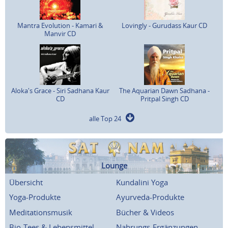
Mantra Evolution - Kamari &
Lovingly - Gurudass Kaur CD
Manvir CD
Aloka's Grace - Siri Sadhana Kaur
The Aquarian Dawn Sadhana -
CD
Pritpal Singh CD
alle Top 24
Lounge
Übersicht
Kundalini Yoga
Yoga-Produkte
Ayurveda-Produkte
Meditationsmusik
Bücher & Videos
Bio-Tees & Lebensmittel
Nahrungs-Ergänzungen