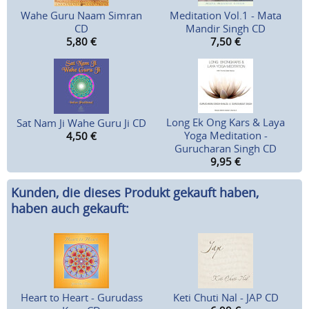
Wahe Guru Naam Simran
Meditation Vol.1 - Mata
CD
Mandir Singh CD
5,80
€
7,50
€
Long Ek Ong Kars & Laya
Sat Nam Ji Wahe Guru Ji CD
Yoga Meditation -
4,50
€
Gurucharan Singh CD
9,95
€
Kunden, die dieses Produkt gekauft haben,
haben auch gekauft:
Heart to Heart - Gurudass
Keti Chuti Nal - JAP CD