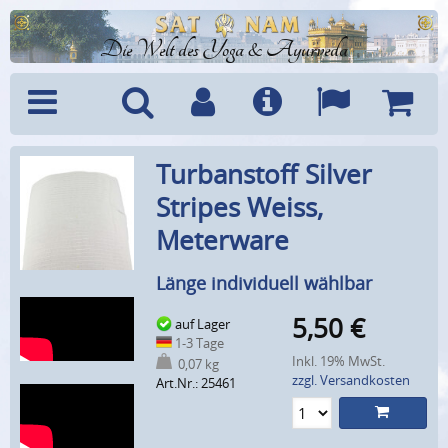
Die Welt des Yoga & Ayurveda
Menü
Suche
Benutzerkonto
Info
Sprachen
Warenk
Turbanstoff Silver
Stripes Weiss,
Meterware
Länge individuell wählbar
5,50
€
auf Lager
1-3 Tage
Inkl. 19% MwSt.
0,07 kg
zzgl. Versandkosten
Art.Nr.: 25461