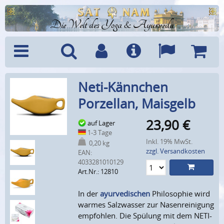
Die Welt des Yoga & Ayurveda
Menü
Suche
Benutzerkonto
Info
Sprachen
Warenk
Neti-Kännchen
Porzellan, Maisgelb
23,90
€
auf Lager
1-3 Tage
Inkl. 19% MwSt.
0,20 kg
zzgl. Versandkosten
EAN:
4033281010129
Art.Nr.: 12810
In der
ayurvedischen
Philosophie wird
warmes Salzwasser zur Nasenreinigung
empfohlen. Die Spülung mit dem NETI-