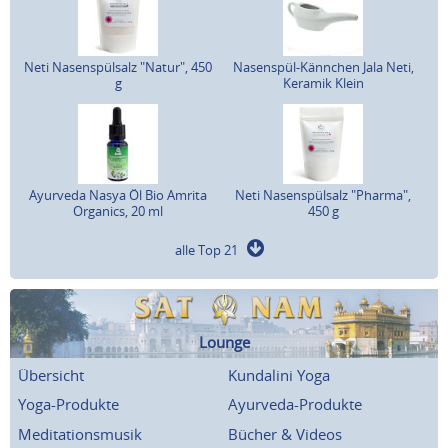
Neti Nasenspülsalz "Natur", 450
Nasenspül-Kännchen Jala Neti,
g
Keramik Klein
Ayurveda Nasya Öl Bio Amrita
Neti Nasenspülsalz "Pharma",
Organics, 20 ml
450 g
alle Top 21
Lounge
Übersicht
Kundalini Yoga
Yoga-Produkte
Ayurveda-Produkte
Meditationsmusik
Bücher & Videos