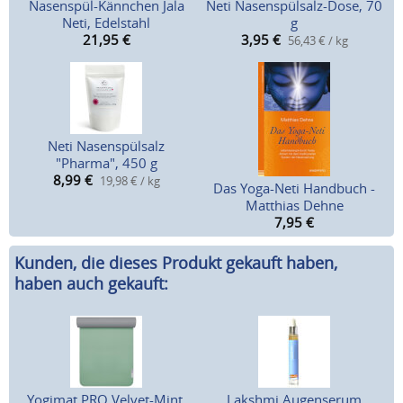
Nasenspül-Kännchen Jala
Neti Nasenspülsalz-Dose, 70
Neti, Edelstahl
g
21,95
€
3,95
€
56,43 € / kg
Neti Nasenspülsalz
"Pharma", 450 g
8,99
€
19,98 € / kg
Das Yoga-Neti Handbuch -
Matthias Dehne
7,95
€
Kunden, die dieses Produkt gekauft haben,
haben auch gekauft:
Yogimat PRO Velvet-Mint,
Lakshmi Augenserum