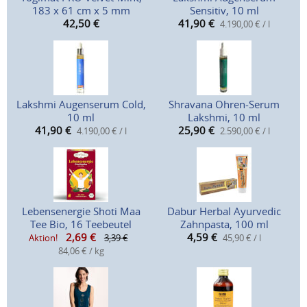
183 x 61 cm x 5 mm
Sensitiv, 10 ml
42,50
€
41,90
€
4.190,00 € / l
Lakshmi Augenserum Cold,
Shravana Ohren-Serum
10 ml
Lakshmi, 10 ml
41,90
€
25,90
€
4.190,00 € / l
2.590,00 € / l
Lebensenergie Shoti Maa
Dabur Herbal Ayurvedic
Tee Bio, 16 Teebeutel
Zahnpasta, 100 ml
2,69
€
4,59
€
Aktion!
3,39 €
45,90 € / l
84,06 € / kg