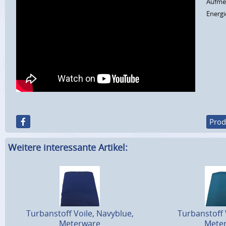
Aufmer
Energi
Prod
Weitere interessante Artikel:
Turbanstoff Voile, Navyblue,
Turbanstoff V
Meterware
Mete