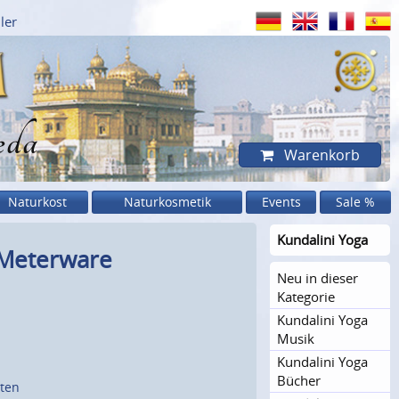
ler
eda
Warenkorb
Naturkost
Naturkosmetik
Events
Sale %
Kundalini Yoga
, Meterware
Neu in dieser
Kategorie
Kundalini Yoga
Musik
Kundalini Yoga
Bücher
sten