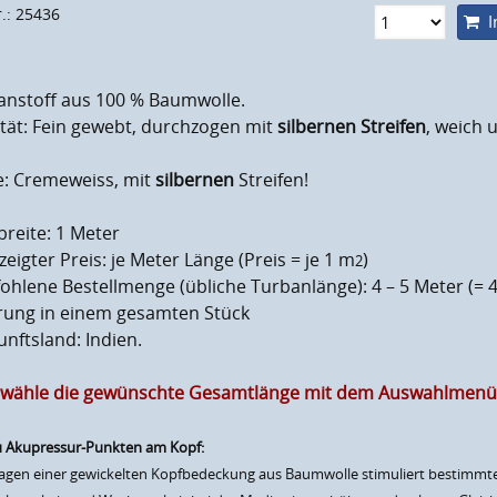
r.: 25436
I
anstoff aus 100 % Baumwolle.
tät: Fein gewebt, durchzogen mit
silbernen Streifen
, weich 
e: Cremeweiss, mit
silbernen
Streifen!
breite: 1 Meter
eigter Preis: je Meter Länge (Preis = je 1 m
)
2
hlene Bestellmenge (übliche Turbanlänge): 4 – 5 Meter (= 4
erung in einem gesamten Stück
nftsland: Indien.
e wähle die gewünschte Gesamtlänge mit dem Auswahlmenü (z
u Akupressur-Punkten am Kopf:
agen einer gewickelten Kopfbedeckung aus Baumwolle stimuliert bestimmt