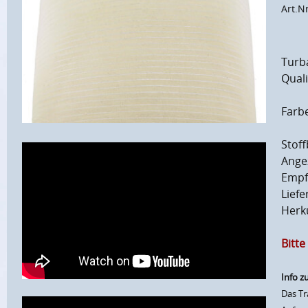
Art.N
Turb
Quali
Farb
Stoff
Angez
Empfo
Lief
Herku
Bitt
Info z
Das Tr