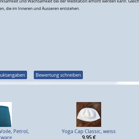
ksamkeit und Wachsamkeit bei der Meditation erhöht werden kann. Gleichzeit
en, die im Inneren und Äusseren entstehen.
uktangaben
Bewertung schreiben
oile, Petrol,
Yoga Cap Classic, weiss
rware
9,95
€