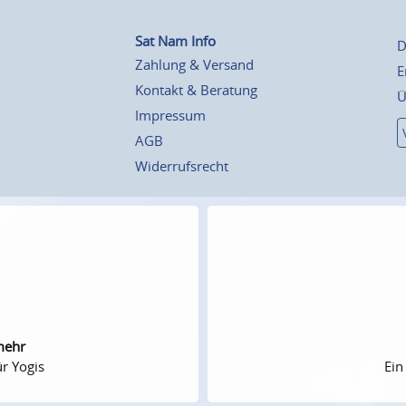
Sat Nam Info
D
Zahlung & Versand
E
Kontakt & Beratung
Ü
Impressum
AGB
Widerrufsrecht
mehr
r Yogis
Ein