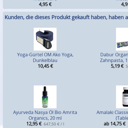
4,95
€
4,9
Kunden, die dieses Produkt gekauft haben, haben a
Yoga-Gürtel OM Ako Yoga,
Dabur Organ
Dunkelblau
Zahnpasta, 1
10,45
€
5,19
€
5
Ayurveda Nasya Öl Bio Amrita
Amalaki Classi
Organics, 20 ml
(Tabl
12,95
€
ab 14,75
€
647,50 € / l