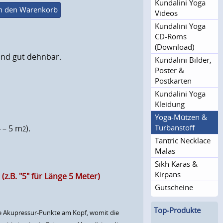
Kundalini Yoga
n den Warenkorb
Videos
Kundalini Yoga
CD-Roms
(Download)
und gut dehnbar.
Kundalini Bilder,
Poster &
Postkarten
Kundalini Yoga
Kleidung
Yoga-Mützen &
Turbanstoff
 – 5 m
).
2
Tantric Necklace
Malas
Sikh Karas &
Kirpans
.B. "5" für Länge 5 Meter)
Gutscheine
Top-Produkte
e Akupressur-Punkte am Kopf, womit die