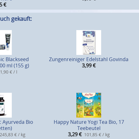
5
€
uch gekauft:
ic Blackseed
Zungenreiniger Edelstahl Govinda
00 ml (155 g)
3,99
€
1,90 € / l
c Ayurveda Bio
Happy Nature Yogi Tea Bio, 17
etten)
Teebeutel
3,29
€
245,83 € / kg
101,85 € / kg