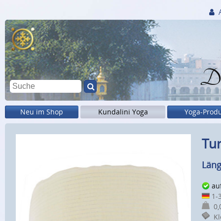
Di
Neu im Shop
Kundalini Yoga
Yoga-Prod
Tur
Läng
au
1-3
0,0
Kle