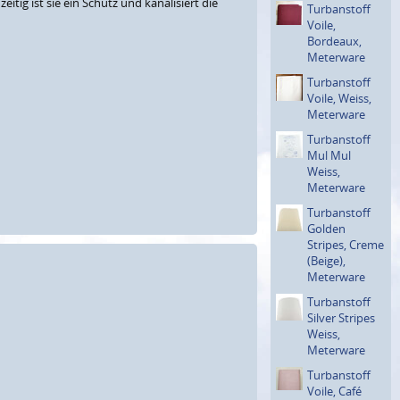
ig ist sie ein Schutz und kanalisiert die
Turban­stoff
Voile,
Bordeaux,
Meterware
Turban­stoff
Voile, Weiss,
Meterware
Turban­stoff
Mul Mul
Weiss,
Meterware
Turban­stoff
Golden
Stripes, Creme
(Beige),
Meterware
Turban­stoff
Silver Stripes
Weiss,
Meterware
Turban­stoff
Voile, Café