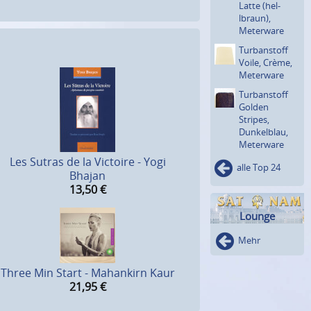
Latte (hel­
lbraun),
Meterware
Turban­stoff
Voile, Crème,
Meterware
Turban­stoff
Golden
Stripes,
Dunkel­blau,
Meterware
Les Sutras de la Victoire - Yogi
alle Top 24
Bhajan
13,50
€
Lounge
Mehr
Three Min Start - Mahankirn Kaur
21,95
€