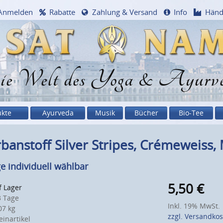
Anmelden
Rabatte
Zahlung & Versand
Info
Händ
e Welt des Yoga & Ayurv
ukte
Ayurveda
Musik
Bücher
Bio-Tee
banstoff Silver Stripes, Crémeweiss
e individuell wählbar
5,50
€
f Lager
 Tage
Inkl. 19% MwSt.
7 kg
zzgl. Versandko
inartikel