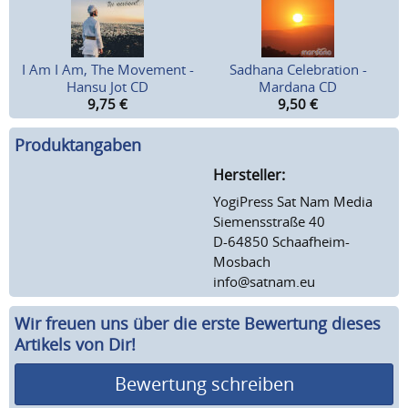
I Am I Am, The Movement -
Sadhana Celebration -
Hansu Jot CD
Mardana CD
9,75
€
9,50
€
Produktangaben
Hersteller:
YogiPress Sat Nam Media
Siemensstraße 40
D-64850 Schaafheim-
Mosbach
info@satnam.eu
Wir freuen uns über die erste Bewertung dieses
Artikels von Dir!
Bewertung schreiben