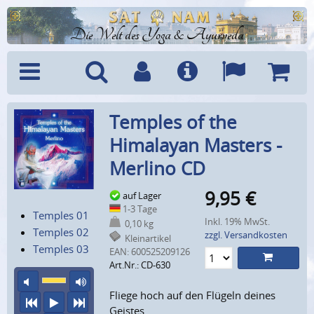
Die Welt des Yoga & Ayurveda
Menü
Suche
Benutzerkonto
Info
Sprachen
Warenk
Temples of the
Himalayan Masters -
Merlino CD
9,95
€
auf Lager
1-3 Tage
Temples 01
Inkl. 19% MwSt.
0,10 kg
Temples 02
zzgl. Versandkosten
Kleinartikel
Temples 03
EAN:
600525209126
Art.Nr.: CD-630
Ton aus
maximale Laustärke
Fliege hoch auf den Flügeln deines
vorheriger Titel
Abspielen
nächster Titel
Geistes.