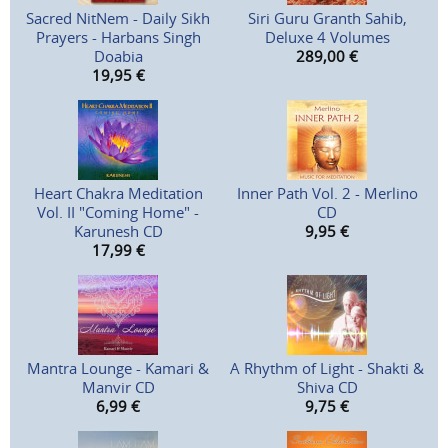
Sacred NitNem - Daily Sikh
Siri Guru Granth Sahib,
Prayers - Harbans Singh
Deluxe 4 Volumes
Doabia
289,00
€
19,95
€
Heart Chakra Meditation
Inner Path Vol. 2 - Merlino
Vol. II "Coming Home" -
CD
Karunesh CD
9,95
€
17,99
€
Mantra Lounge - Kamari &
A Rhythm of Light - Shakti &
Manvir CD
Shiva CD
6,99
€
9,75
€