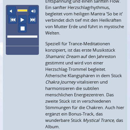
Entspannung und einen sanften Flow.
Ein sanfter Herzschlagrhythmus,
Ton aus
maximale Laustärke
begleitet vom heiligen Mantra 'So be it'
vorheriger Titel
Abspielen
nächster Titel
verbindet dich tief mit den Heilkräften
von Mutter Erde und führt in mystische
Wiedergabe stoppen
Welten.
Speziell für Trance-Meditationen
konzipiert, ist das erste Musikstück
Shamanic Dream
auf den Jahreston
gestimmt und wird von einer
Herzschlag-Trommel begleitet.
Ätherische Klangsphären in dem Stück
Chakra Journey
vitalisieren und
harmonisieren die subtilen
menschlichen Energiezentren. Das
zweite Stück ist in verschiedenen
Stimmungen für die Chakren. Auch hier
ergänzt ein Bonus-Track, das
wunderbare Stück
Mystical Trance
, das
Album.