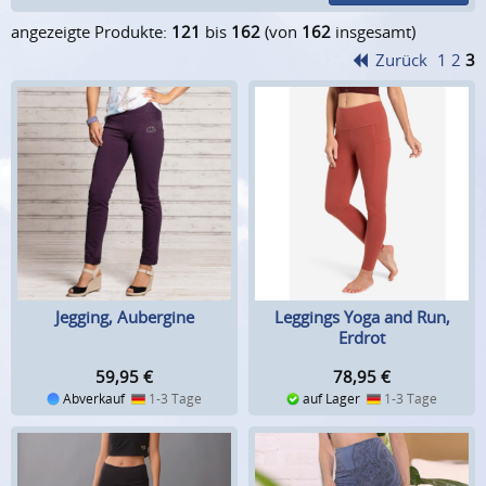
angezeigte Produkte:
121
bis
162
(von
162
insgesamt)
Zurück
1
2
3
Jegging, Aubergine
Leggings Yoga and Run,
Erdrot
59,95
€
78,95
€
Abverkauf
1-3 Tage
auf Lager
1-3 Tage