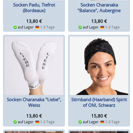
Socken Padu, Tiefrot
Socken Charanaka
(Bordeaux)
"Balance", Aubergine
13,80
€
13,80
€
auf Lager
1-3 Tage
auf Lager
1-3 Tage
Socken Charanaka "Liebe",
Stirnband (Haarband) Spirit
Weiss
of OM, Schwarz
13,80
€
15,80
€
auf Lager
1-3 Tage
auf Lager
1-3 Tage