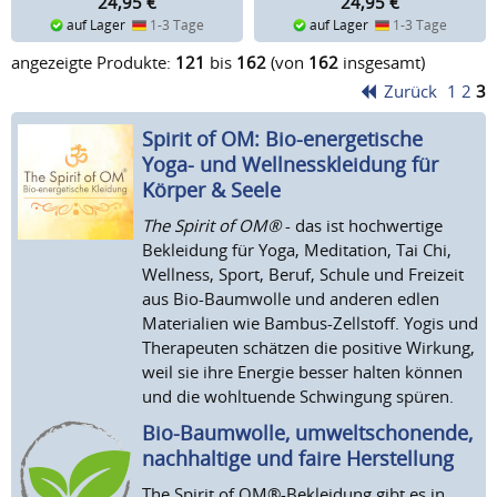
24,95
€
24,95
€
auf Lager
1-3 Tage
auf Lager
1-3 Tage
angezeigte Produkte:
121
bis
162
(von
162
insgesamt)
Zurück
1
2
3
Spirit of OM: Bio-energetische
Yoga- und Wellnesskleidung für
Körper & Seele
The Spirit of OM®
- das ist hochwertige
Bekleidung für Yoga, Meditation, Tai Chi,
Wellness, Sport, Beruf, Schule und Freizeit
aus Bio-Baumwolle und anderen edlen
Materialien wie Bambus-Zellstoff. Yogis und
Therapeuten schätzen die positive Wirkung,
weil sie ihre Energie besser halten können
und die wohltuende Schwingung spüren.
Bio-Baumwolle, umweltschonende,
nachhaltige und faire Herstellung
The Spirit of OM®-Bekleidung gibt es in