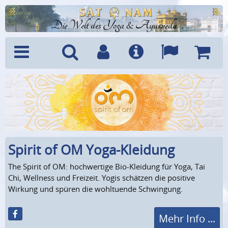
Die Welt des Yoga & Ayurveda
Menü
Suche
Benutzerkonto
Info
Sprachen
Warenk
Spirit of OM Yoga-Kleidung
The Spirit of OM: hochwertige Bio-Kleidung für Yoga, Tai
Chi, Wellness und Freizeit. Yogis schätzen die positive
Wirkung und spüren die wohltuende Schwingung.
Mehr Info ...