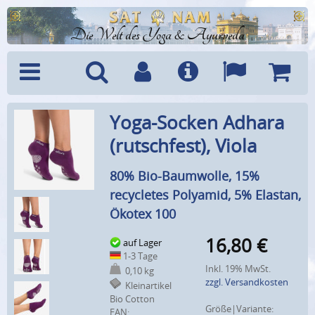
Die Welt des Yoga & Ayurveda
Menü
Suche
Benutzerkonto
Info
Sprachen
Warenk
Yoga-Socken Adhara
(rutschfest), Viola
80% Bio-Baumwolle, 15%
recycletes Polyamid, 5% Elastan,
Ökotex 100
16,80
€
auf Lager
1-3 Tage
Inkl. 19% MwSt.
0,10 kg
zzgl. Versandkosten
Kleinartikel
Bio Cotton
Größe|Variante:
EAN: