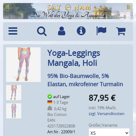
Die Welt des Yoga & Ayurveda
Menü
Suche
Benutzerkonto
Info
Sprachen
Warenk
Yoga-Leggings
Mangala, Holi
95% Bio-Baumwolle, 5%
Elastan, mikrofeiner Turmalin
87,95
€
auf Lager
1-3 Tage
Inkl. 19% MwSt.
0,42 kg
zzgl. Versandkosten
Bio Cotton
EAN:
Größe|Variante:
4251728922808
Art.Nr.: 22009/1