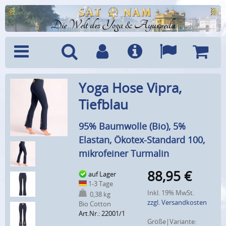
Die Welt des Yoga & Ayurveda
Menü
Suche
Benutzerkonto
Info
Sprachen
Warenk
Yoga Hose Vipra,
Tiefblau
95% Baumwolle (Bio), 5%
Elastan, Ökotex-Standard 100,
mikrofeiner Turmalin
88,95
€
auf Lager
1-3 Tage
Inkl. 19% MwSt.
0,38 kg
zzgl. Versandkosten
Bio Cotton
Art.Nr.: 22001/1
Größe|Variante: