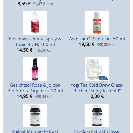
8,59
€
21,47 € / kg
Rosenwasser Vitalspray &
Asthisar Öl Santulan, 50 ml
Tonic BDIH, 100 ml
19,50
€
390,00 € / l
14,50
€
145,00 € / l
Gesichtsöl Rose & Jojoba
Yogi Tea Cold Brew Glass-
Bio Amrita Organics, 30 ml
Becher "Enjoy Ice Cold"
14,95
€
0,00
€
498,34 € / l
Shilajit Mumijo Extrakt
Shallaki Extrakt Classic