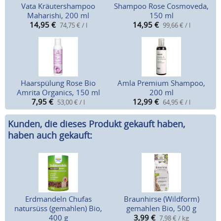
Vata Kräutershampoo
Shampoo Rose Cosmoveda,
Maharishi, 200 ml
150 ml
14,95
€
14,95
€
74,75 € / l
99,66 € / l
Haarspülung Rose Bio
Amla Premium Shampoo,
Amrita Organics, 150 ml
200 ml
7,95
€
12,99
€
53,00 € / l
64,95 € / l
Kunden, die dieses Produkt gekauft haben,
haben auch gekauft:
Erdmandeln Chufas
Braunhirse (Wildform)
natursüss (gemahlen) Bio,
gemahlen Bio, 500 g
400 g
3,99
€
7,98 € / kg