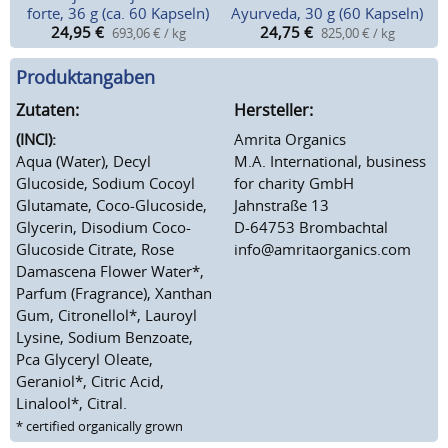
forte, 36 g (ca. 60 Kapseln)
Ayurveda, 30 g (60 Kapseln)
24,95
€
24,75
€
693,06 € / kg
825,00 € / kg
Produktangaben
Zutaten:
Hersteller:
(INCI):
Amrita Organics
Aqua (Water), Decyl
M.A. International, business
Glucoside, Sodium Cocoyl
for charity GmbH
Glutamate, Coco-Glucoside,
Jahnstraße 13
Glycerin, Disodium Coco-
D-64753 Brombachtal
Glucoside Citrate, Rose
info@amritaorganics.com
Damascena Flower Water*,
Parfum (Fragrance), Xanthan
Gum, Citronellol*, Lauroyl
Lysine, Sodium Benzoate,
Pca Glyceryl Oleate,
Geraniol*, Citric Acid,
Linalool*, Citral.
* certified organically grown