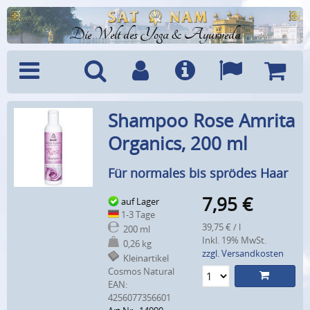
Die Welt des Yoga & Ayurveda
Menü
Suche
Benutzerkonto
Info
Sprachen
Warenk
Shampoo Rose Amrita
Organics, 200 ml
Für normales bis sprödes Haar
7,95
€
auf Lager
1-3 Tage
39,75 € / l
200 ml
Inkl. 19% MwSt.
0,26 kg
zzgl. Versandkosten
Kleinartikel
Cosmos Natural
EAN:
4256077356601