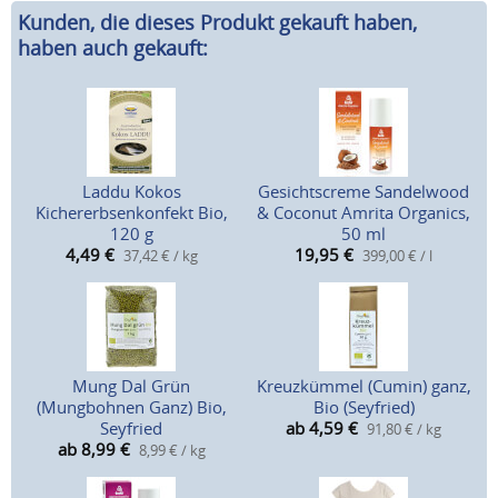
Kunden, die dieses Produkt gekauft haben,
haben auch gekauft:
Laddu Kokos
Gesichtscreme Sandelwood
Kichererbsenkonfekt Bio,
& Coconut Amrita Organics,
120 g
50 ml
4,49
€
19,95
€
37,42 € / kg
399,00 € / l
Mung Dal Grün
Kreuzkümmel (Cumin) ganz,
(Mungbohnen Ganz) Bio,
Bio (Seyfried)
Seyfried
ab 4,59
€
91,80 € / kg
ab 8,99
€
8,99 € / kg