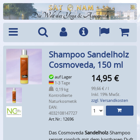
Die Welt des Yoga & Ayurveda
Menü
Suche
Benutzerkonto
Info
Sprachen
Warenk
Shampoo Sandelholz
Cosmoveda, 150 ml
14,95
€
auf Lager
1-3 Tage
99,66 € / l
0,19 kg
Inkl. 19% MwSt.
Kontrollierte
zzgl. Versandkosten
Naturkosmetik
EAN:
4032108147727
Art.Nr.: 12696
Das Cosmoveda
Sandelholz
-Shampoo
reinigt sinnlich mit dem kostbaren Duft