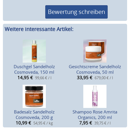
Bewertung schreiben
Weitere interessante Artikel:
Duschgel Sandelholz
Gesichtscreme Sandelholz
Cosmoveda, 150 ml
Cosmoveda, 50 ml
14,95
€
33,95
€
99,66 € / l
679,00 € / l
Badesalz Sandelholz
Shampoo Rose Amrita
Cosmoveda, 200 g
Organics, 200 ml
10,99
€
7,95
€
54,95 € / kg
39,75 € / l