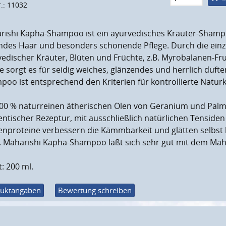
r.: 11032
rishi Kapha-Shampoo ist ein ayurvedisches Kräuter-Shampo
ndes Haar und besonders schonende Pflege. Durch die einzi
edischer Kräuter, Blüten und Früchte, z.B. Myrobalanen-Fru
e sorgt es für seidig weiches, glänzendes und herrlich duf
oo ist entsprechend den Kriterien für kontrollierte Naturk
100 % naturreinen ätherischen Ölen von Geranium und Palma
ntischer Rezeptur, mit ausschließlich natürlichen Tensiden
enproteine verbessern die Kämmbarkeit und glätten selbst
. Maharishi Kapha-Shampoo läßt sich sehr gut mit dem Mah
t: 200 ml.
uktangaben
Bewertung schreiben