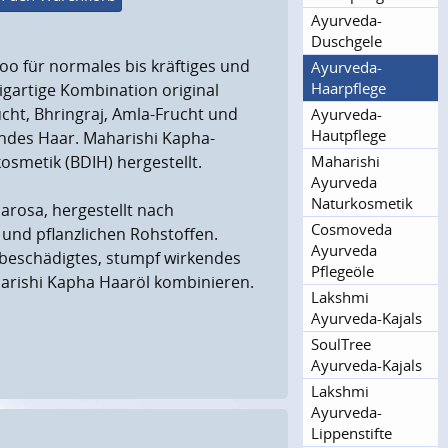
Ayurveda-
Duschgele
o für normales bis kräftiges und
Ayurveda-
Haarpflege
gartige Kombination original
cht, Bhringraj, Amla-Frucht und
Ayurveda-
Hautpflege
tendes Haar. Maharishi Kapha-
Maharishi
osmetik (BDIH) hergestellt.
Ayurveda
Naturkosme­tik
rosa, hergestellt nach
Cosmoveda
 und pflanzlichen Rohstoffen.
Ayurveda
 beschädigtes, stumpf wirkendes
Pflegeöle
arishi Kapha Haaröl kombinieren.
Lakshmi
Ayurveda-Kajals
SoulTree
Ayurveda-Kajals
Lakshmi
Ayurveda-
Lippenstifte