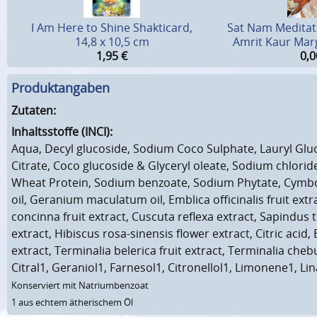
I Am Here to Shine Shakticard,
Sat Nam Meditat
14,8 x 10,5 cm
Amrit Kaur Mar
1,95
€
0,0
Produktangaben
Zutaten:
Inhaltsstoffe (INCI):
Aqua, Decyl glucoside, Sodium Coco Sulphate, Lauryl Glu
Citrate, Coco glucoside & Glyceryl oleate, Sodium chlorid
Wheat Protein, Sodium benzoate, Sodium Phytate, Cymb
oil, Geranium maculatum oil, Emblica officinalis fruit extr
concinna fruit extract, Cuscuta reflexa extract, Sapindus tr
extract, Hibiscus rosa-sinensis flower extract, Citric acid, 
extract, Terminalia belerica fruit extract, Terminalia chebu
Citral1, Geraniol1, Farnesol1, Citronellol1, Limonene1, Lin
Konserviert mit Natriumbenzoat
1 aus echtem ätherischem Öl