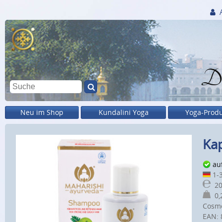
Di
Neu im Shop
Kundalini Yoga
Yoga-Prod
Ka
au
1-3
20
0,2
Cosmo
EAN: