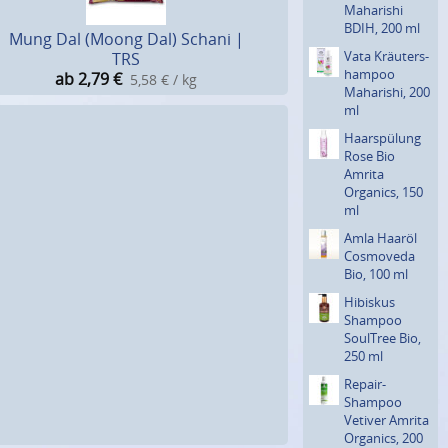
Maharishi
BDIH, 200 ml
Mung Dal (Moong Dal) Schani |
Vata Kräuters­
TRS
hampoo
ab 2,79
€
5,58 € / kg
Maharishi, 200
ml
Haarspü­lung
Rose Bio
Amrita
Organics, 150
ml
Amla Haaröl
Cosmoveda
Bio, 100 ml
Hibiskus
Shampoo
SoulTree Bio,
250 ml
Repair-
Shampoo
Vetiver Amrita
Organics, 200