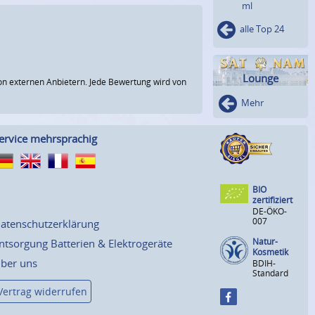
ml
alle Top 24
Lounge
n externen Anbietern. Jede Bewertung wird von
Mehr
ervice mehrsprachig
BIO
zertifiziert
DE-ÖKO-
007
atenschutzerklärung
Natur-
ntsorgung Batterien & Elektrogeräte
Kosmetik
ber uns
BDIH-
Standard
Vertrag widerrufen