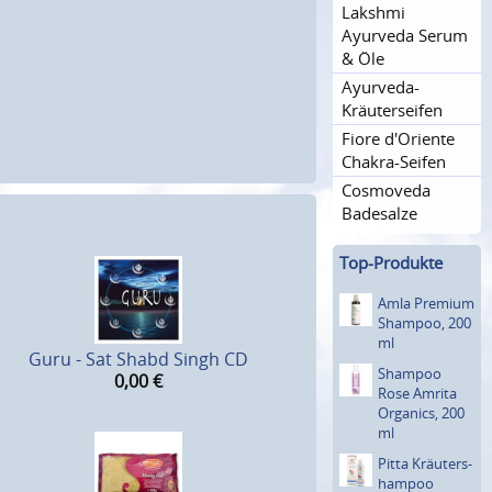
Lakshmi
Ayurveda Serum
& Öle
Ayurveda-
Kräutersei­fen
Fiore d'Oriente
Chakra-Seifen
Cosmoveda
Badesalze
Top-Produkte
Amla Premium
Shampoo, 200
ml
Guru - Sat Shabd Singh CD
Shampoo
0,00
€
Rose Amrita
Organics, 200
ml
Pitta Kräuters­
hampoo