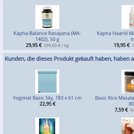
Kapha-Balance Rasayana (MA-
Kapha Haaröl Ma
1402), 50 g
m
29,95
€
19,95
€
599,00 € / kg
1
Kunden, die dieses Produkt gekauft haben, haben a
Yogimat Basic Sky, 183 x 61 cm
Basic Rice Masal
22,95
€
80
7,59
€
94