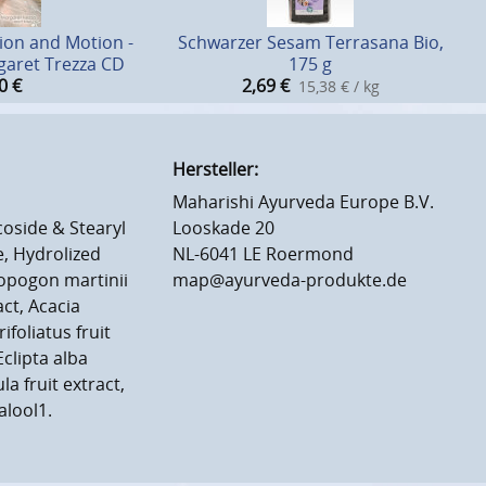
ion and Motion -
Schwarzer Sesam Terrasana Bio,
garet Trezza CD
175 g
0
€
2,69
€
15,38 € / kg
Hersteller:
Maharishi Ayurveda Europe B.V.
coside & Stearyl
Looskade 20
e, Hydrolized
NL-6041 LE Roermond
opogon martinii
map@ayurveda-produkte.de
act, Acacia
ifoliatus fruit
Eclipta alba
la fruit extract,
alool1.