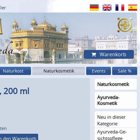
ler
eda
Warenkorb
Naturkost
Naturkosmetik
Events
Sale %
Naturkosme­tik
 200 ml
Ayurveda-
Kosmetik
Neu in dieser
Kategorie
sten
Ayurveda-Ge­
sichts­pflege
n den Warenkorb