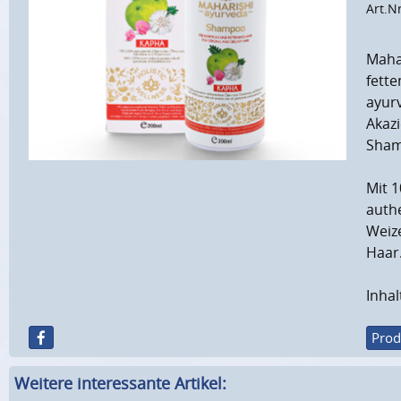
Art.N
Maha
fette
ayurv
Akazi
Shamp
Mit 
authe
Weiz
Haar
Inhal
Prod
Weitere interessante Artikel: