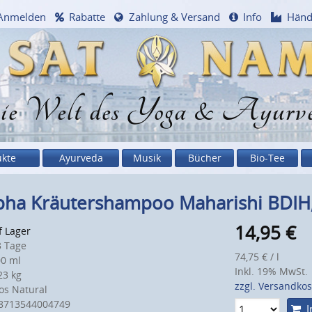
Anmelden
Rabatte
Zahlung & Versand
Info
Händ
e Welt des Yoga & Ayurv
ukte
Ayurveda
Musik
Bücher
Bio-Tee
pha Kräutershampoo Maharishi BDIH,
14,95
€
f Lager
 Tage
74,75 € / l
0 ml
Inkl. 19% MwSt.
3 kg
zzgl. Versandko
s Natural
8713544004749
I