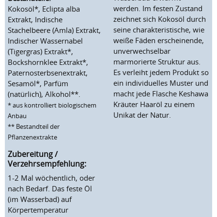
werden. Im festen Zustand
Kokosöl*, Eclipta alba
zeichnet sich Kokosöl durch
Extrakt, Indische
seine charakteristische, wie
Stachelbeere (Amla) Extrakt,
weiße Fäden erscheinende,
Indischer Wassernabel
unverwechselbar
(Tigergras) Extrakt*,
marmorierte Struktur aus.
Bockshornklee Extrakt*,
Es verleiht jedem Produkt so
Paternosterbsenextrakt,
ein individuelles Muster und
Sesamöl*, Parfüm
macht jede Flasche Keshawa
(natürlich), Alkohol**.
Kräuter Haaröl zu einem
* aus kontrolliert biologischem
Unikat der Natur.
Anbau
** Bestandteil der
Pflanzenextrakte
Zubereitung /
Verzehrsempfehlung:
1-2 Mal wöchentlich, oder
nach Bedarf. Das feste Öl
(im Wasserbad) auf
Körpertemperatur