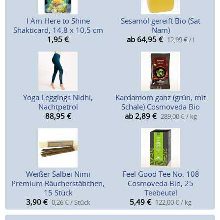
I Am Here to Shine
Sesamöl gereift Bio (Sat
Shakticard, 14,8 x 10,5 cm
Nam)
1,95
€
ab 64,95
€
12,99 € / l
Yoga Leggings Nidhi,
Kardamom ganz (grün, mit
Nachtpetrol
Schale) Cosmoveda Bio
88,95
€
ab 2,89
€
289,00 € / kg
Weißer Salbei Nimi
Feel Good Tee No. 108
Premium Räucherstäbchen,
Cosmoveda Bio, 25
15 Stück
Teebeutel
3,90
€
5,49
€
0,26 € / Stück
122,00 € / kg