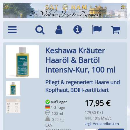
Die Welt des Yoga & Ayurveda
Menü
Suche
Benutzerkonto
Info
Sprachen
Warenk
Keshawa Kräuter
Haaröl & Bartöl
Intensiv-Kur, 100 ml
Pflegt & regeneriert Haare und
Kopfhaut, BDIH-zertifiziert
17,95
€
auf Lager
1-3 Tage
179,50 € / l
100 ml
Inkl. 19% MwSt.
0,22 kg
zzgl. Versandkosten
EAN: