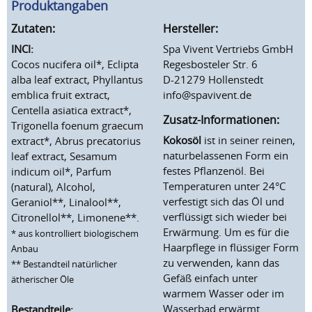
Produktangaben
Zutaten:
Hersteller:
INCI:
Spa Vivent Vertriebs GmbH
Cocos nucifera oil*, Eclipta
Regesbosteler Str. 6
alba leaf extract, Phyllantus
D-21279 Hollenstedt
emblica fruit extract,
info@spavivent.de
Centella asiatica extract*,
Zusatz-Informationen:
Trigonella foenum graecum
Kokosöl
ist in seiner reinen,
extract*, Abrus precatorius
naturbelassenen Form ein
leaf extract, Sesamum
festes Pflanzenöl. Bei
indicum oil*, Parfum
Temperaturen unter 24°C
(natural), Alcohol,
verfestigt sich das Öl und
Geraniol**, Linalool**,
verflüssigt sich wieder bei
Citronellol**, Limonene**.
Erwärmung. Um es für die
* aus kontrolliert biologischem
Haarpflege in flüssiger Form
Anbau
zu verwenden, kann das
** Bestandteil natürlicher
Gefäß einfach unter
ätherischer Öle
warmem Wasser oder im
Wasserbad erwärmt
Bestandteile: