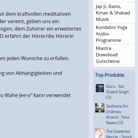
Jap Ji, Banis,
Kirtan & Shabad
mit dem kraftvollen meditativen
Musik
r vereint, geben uns ein
Kundalini Yoga
mögen, dem Zuhörer ein erweitertes
Audio-
CD erfährt der Hörer/die Hörerin
Programme
Mantra
Download
um jeden Wunsche zu erfüllen.
Gutscheine
ung von Abhängigkeiten und
Top-Produkte
Guru - Sat
Shabd Singh
u Wahe Jee-o" kann verwendet
CD
Sadhana for
Château
Anand - Tera
Naam CD
The Sweetest
Nectar - Simrit