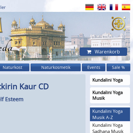
ler
eda
Warenkorb
Naturkost
Naturkosmetik
Events
Sale %
Kundalini Yoga
tkirin Kaur CD
Kundalini Yoga
Musik
elf Esteem
Kundalini Yoga
Musik A-Z
Kundalini Yoga
Sadhana Musik