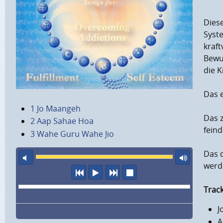
Diese
Syst
kraf
Bewus
die K
Das e
1 Jo Maangeh
Das 
2 Aap Sahae Hoa
feind
3 Wahe Guru Wahe Jio
Das 
Ton aus
maxi
werde
vorheriger Titel
Abspielen
nächster Titel
Wiedergabe stopp
Track
J
A