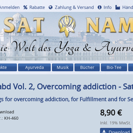
Anmelden
Rabatte
Zahlung & Versand
Info
Händ
e Welt des Yoga & Ayurv
ukte
Ayurveda
Musik
Bücher
Bio-Tee
bd Vol. 2, Overcoming addiction - Sa
s for overcoming addiction, for Fulfillment and for S
8,90
€
wnload
r.: KH-460
Inkl. 19% MwSt.
Download