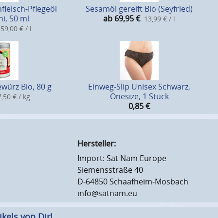
leisch-Pflegeöl
Sesamöl gereift Bio (Seyfried)
i, 50 ml
ab 69,95
€
13,99 € / l
59,00 € / l
würz Bio, 80 g
Einweg-Slip Unisex Schwarz,
Onesize, 1 Stück
,50 € / kg
0,85
€
Hersteller:
Import: Sat Nam Europe
Siemensstraße 40
D-64850 Schaafheim-Mosbach
info@satnam.eu
kels von Dir!