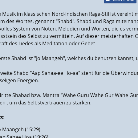
 Musik im klassischen Nord-indischen Raga-Stil ist vereint 
em des Wortes, genannt "Shabd". Shabd und Raga miteinande
tvolles System von Noten, Melodien und Worten, die es ver
stsein des Selbst zu vermitteln. Auf dieser meisterhaften 
raft des Liedes als Meditation oder Gebet.
rste Shabd ist "Jo Maangeh", welches du benutzen kannst, 
zweite Shabd "Aap Sahaa-ee Ho-aa" steht für die Überwind
seligen Energien.
dritte Shabad bzw. Mantra "Wahe Guru Wahe Gur Wahe Gur
male Laustärke
n , um das Selbstvertrauen zu stärken.
en
s:
o Maangeh (15:29)
ap Sahae Hoa (19:26)