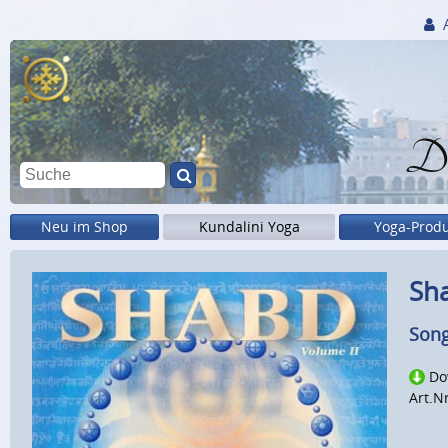
Di
Neu im Shop
Kundalini Yoga
Yoga-Prod
Sha
Song
Do
Art.N