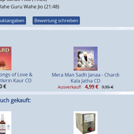
ahe Guru Wahe Jio (21:48)
uktangaben
Bewertung schreiben
Songs of Love &
Mera Man Sadh Janaa - Chardi
atkirin Kaur CD
Kala Jatha CD
0
€
4,99
€
Ausverkauf!
9,95 €
uch gekauft: