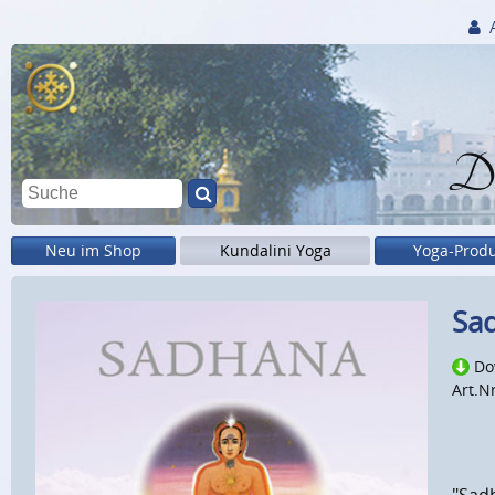
Di
Neu im Shop
Kundalini Yoga
Yoga-Prod
Sa
Do
Art.N