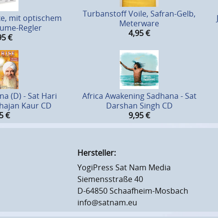
Turbanstoff Voile, Safran-Gelb,
e, mit optischem
Meterware
lume-Regler
4,95
€
95
€
a (D) - Sat Hari
Africa Awakening Sadhana - Sat
Bhajan Kaur CD
Darshan Singh CD
5
€
9,95
€
Hersteller:
YogiPress Sat Nam Media
Siemensstraße 40
D-64850 Schaafheim-Mosbach
info@satnam.eu