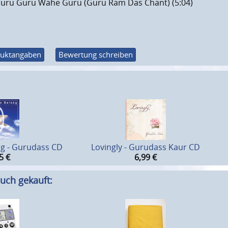
uru Guru Wahe Guru (Guru Ram Das Chant) (5:04)
uktangaben
Bewertung schreiben
ng - Gurudass CD
Lovingly - Gurudass Kaur CD
5
€
6,99
€
uch gekauft: