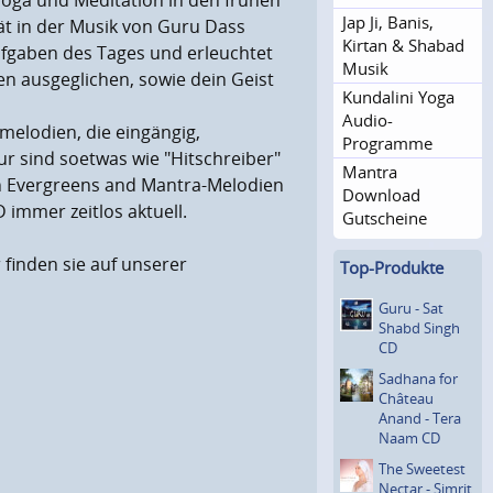
Yoga und Meditation in den frühen
Jap Ji, Banis,
ät in der Musik von Guru Dass
Kirtan & Shabad
Aufgaben des Tages und erleuchtet
Musik
n ausgeglichen, sowie dein Geist
Kundalini Yoga
Audio-
melodien, die eingängig,
Programme
 sind soetwas wie "Hitschreiber"
Mantra
en Evergreens and Mantra-Melodien
Download
 immer zeitlos aktuell.
Gutscheine
finden sie auf unserer
Top-Produkte
Guru - Sat
Shabd Singh
CD
Sadhana for
Château
Anand - Tera
Naam CD
The Sweetest
Nectar - Simrit