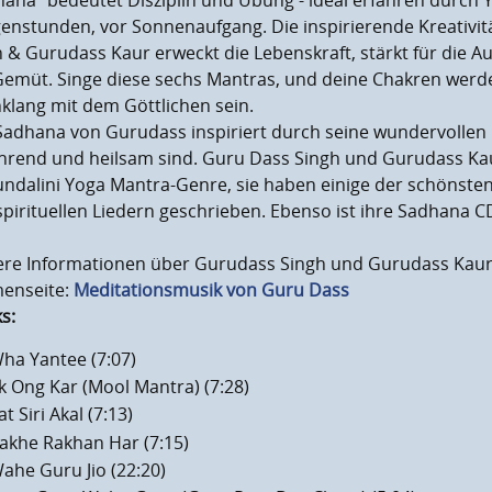
ana" bedeutet Disziplin und Übung - ideal erfahren durch 
enstunden, vor Sonnenaufgang. Die inspirierende Kreativit
 & Gurudass Kaur erweckt die Lebenskraft, stärkt für die 
Gemüt. Singe diese sechs Mantras, und deine Chakren werde
nklang mit dem Göttlichen sein.
Sadhana von Gurudass inspiriert durch seine wundervollen 
hrend und heilsam sind. Guru Dass Singh und Gurudass Kaur
undalini Yoga Mantra-Genre, sie haben einige der schönst
pirituellen Liedern geschrieben. Ebenso ist ihre Sadhana CD
ere Informationen über Gurudass Singh und Gurudass Kaur 
enseite:
Meditationsmusik von Guru Dass
s:
ha Yantee (7:07)
k Ong Kar (Mool Mantra) (7:28)
at Siri Akal (7:13)
male Laustärke
akhe Rakhan Har (7:15)
en
ahe Guru Jio (22:20)