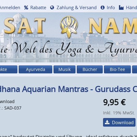
Anmelden
Rabatte
Zahlung & Versand
Info
Händ
e Welt des Yoga & Ayurv
ukte
Ayurveda
Musik
Bücher
Bio-Tee
dhana Aquarian Mantras - Gurudass 
9,95
€
wnload
r.: SAD-037
Inkl. 19% MwSt.
Download