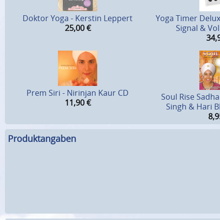
Doktor Yoga - Kerstin Leppert
Yoga Timer Delux
25,00
€
Signal & Vo
34,
Prem Siri - Nirinjan Kaur CD
Soul Rise Sadhan
11,90
€
Singh & Hari 
8,9
Produktangaben