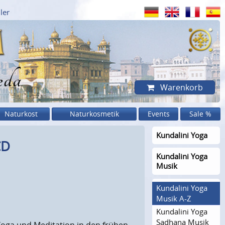
ler
eda
Warenkorb
Naturkost
Naturkosmetik
Events
Sale %
Kundalini Yoga
CD
Kundalini Yoga
Musik
Kundalini Yoga
Musik A-Z
Kundalini Yoga
Sadhana Musik