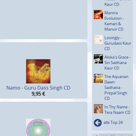
Kaur CD
Mantra
Evolution -
Kamari &
Manvir CD
Lovingly -
Gurudass Kaur
CD
Aloka's Grace -
Siri Sadhana
Kaur CD
The Aquarian
Dawn
Namo - Guru Dass Singh CD
Sadhana -
Pritpal Singh
9,95
€
CD
In Thy Name -
Tera Naam CD
alle Top 24