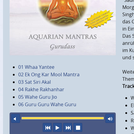
"Sadh
Morg
Singh
das 
in Ei
Das 
anrü
im K
und s
01 Whaa Yantee
Weit
02 Ek Ong Kar Mool Mantra
Them
03 Sat Siri Akal
Track
04 Rakhe Rakhanhar
05 Wahe Guru Jio
W
06 Guru Guru Wahe Guru
E
S
Ton aus
maxi
R
vorheriger Titel
Abspielen
nächster Titel
Wiedergabe stopp
W