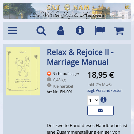
Die Welt des Yoga & Ayurveda
Menü
Suche
Benutzerkonto
Info
Sprachen
Warenk
Relax & Rejoice II -
Marriage Manual
18,95
€
Nicht auf Lager
0,48 kg
Inkl. 7% MwSt.
Kleinartikel
zzgl. Versandkosten
Art.Nr.: EN-091
Der zweite Band dieses Handbuches ist
eine Zusammenstellung einiger von