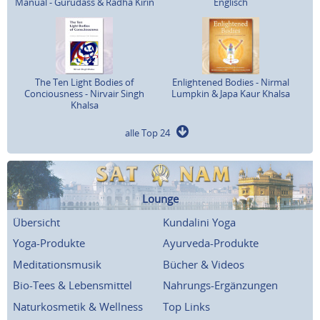
Manual - Gurudass & Radha Kirin
Englisch
The Ten Light Bodies of
Enlightened Bodies - Nirmal
Conciousness - Nirvair Singh
Lumpkin & Japa Kaur Khalsa
Khalsa
alle Top 24
Lounge
Übersicht
Kundalini Yoga
Yoga-Produkte
Ayurveda-Produkte
Meditationsmusik
Bücher & Videos
Bio-Tees & Lebensmittel
Nahrungs-Ergänzungen
Naturkosmetik & Wellness
Top Links