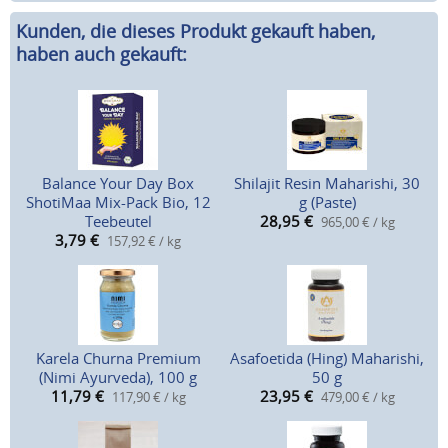
Kunden, die dieses Produkt gekauft haben,
haben auch gekauft:
Balance Your Day Box
Shilajit Resin Maharishi, 30
ShotiMaa Mix-Pack Bio, 12
g (Paste)
Teebeutel
28,95
€
965,00 € / kg
3,79
€
157,92 € / kg
Karela Churna Premium
Asafoetida (Hing) Maharishi,
(Nimi Ayurveda), 100 g
50 g
11,79
€
23,95
€
117,90 € / kg
479,00 € / kg