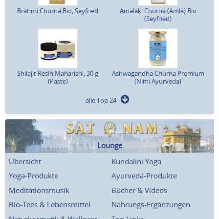
Brahmi Churna Bio, Seyfried
Amalaki Churna (Amla) Bio
(Seyfried)
Shilajit Resin Maharishi, 30 g
Ashwagandha Churna Premium
(Paste)
(Nimi Ayurveda)
alle Top 24
Lounge
Übersicht
Kundalini Yoga
Yoga-Produkte
Ayurveda-Produkte
Meditationsmusik
Bücher & Videos
Bio-Tees & Lebensmittel
Nahrungs-Ergänzungen
Naturkosmetik & Wellness
Top Links