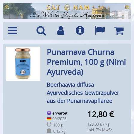
Die Welt des Yoga & Ayurveda
Menü
Suche
Benutzerkonto
Info
Sprachen
Warenk
Punarnava Churna
Premium, 100 g (Nimi
Ayurveda)
Boerhaavia diffusa
Ayurvedisches Gewürzpulver
aus der Punarnavapflanze
12,80
€
erwartet
09/2026
128,00 € / kg
100 g
Inkl. 7% MwSt.
0,12 kg