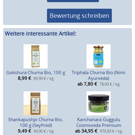
Bewertung schreiben
Weitere interessante Artikel:
Gokshura Churna Bio, 100 g
Triphala Churna Bio (Nimi
8,99
€
Ayurveda)
89,90 € / kg
ab 7,80
€
78,00 € / kg
Shankapushpi Churna Bio,
Kanchanara Guggulu
100 g (Seyfried)
Cosmoveda Premium
9,49
€
ab 34,95
€
94,90 € / kg
970,83 € / kg