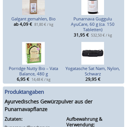
Galgant gemahlen, Bio
Punarnava Guggulu
ab 4,09
€
AyuCare, 60 g (ca. 150
81,80 € / kg
Tabletten)
31,95
€
532,50 € / kg
Porridge Nutty Bio – Vata
Yogatasche Sat Nam, Nylon,
Balance, 480 g
Schwarz
6,95
€
29,95
€
14,48 € / kg
Produktangaben
Ayurvedisches Gewürzpulver aus der
Punarnavapflanze
Zutaten:
Aufbewahrung &
Verwendung: