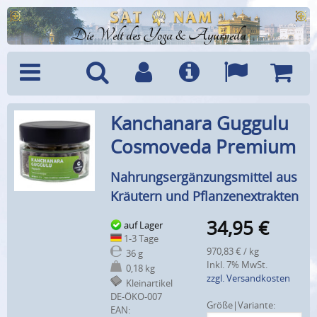
Die Welt des Yoga & Ayurveda
Menü
Suche
Benutzerkonto
Info
Sprachen
Warenk
Kanchanara Guggulu
Cosmoveda Premium
Nahrungsergänzungsmittel aus
Kräutern und Pflanzenextrakten
34,95
€
auf Lager
1-3 Tage
970,83 € / kg
36 g
Inkl. 7% MwSt.
0,18 kg
zzgl. Versandkosten
Kleinartikel
DE-ÖKO-007
Größe|Variante:
EAN: