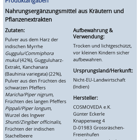
Produktangaben
Nahrungsergänzungsmittel aus Kräutern und
Pflanzenextrakten
Zutaten:
Aufbewahrung &
Verwendung:
Pulver aus dem Harz der
Trocken und lichtgeschützt,
indischen Myrrhe
vor kleinen Kindern sicher
Guggulu/Commiphora
aufbewahren.
mukul
(42%), Gugguluharz-
Extrakt, Kanchanara
Ursprungsland/Herkunft:
(Bauhinia variegata) (22%),
Nicht-EU-Landwirtschaft
Pulver aus den Früchten des
(Indien)
schwarzen Pfeffers
Maricha/Piper nigrum
,
Hersteller:
Früchten des langen Pfeffers
COSMOVEDA e.K.
Pippali/Piper longum
,
Günter Eckerle
Wurzel des Ingwer
Knappenweg 4
Shunti/Zingiber officinalis
,
D-01983 Grossräschen-
Früchten der indischen
Freienhufen
Stachelbeere