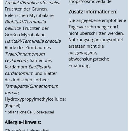
shop@cosmoveda.de
Amalaki/Emblica officinalis
,
Früchten der Grünen,
Zusatz-Informationen:
Belerischen Myrobalane
Die angegebene empfohlene
Bibhitaki/Terminalia
Tagesverzehrmenge darf
bellirica
, Früchten der
nicht überschritten werden;
Großen Myrobalane
Nahrungsergänzungsmittel
Haritaki/Terminalia chebula
,
ersetzen nicht die
Rinde des Zimtbaumes
ausgewogene,
Tvak/Cinnamomum
abwechslungsreiche
ceylanicum
, Samen des
Ernährung
Kardamom
Ela/Eletaria
cardamomum
und Blätter
des indischen Lorbeer
Tamalpatra/Cinnamomum
tamala
,
Hydroxypropylmethylcellulose*
(Kapsel).
*
pflanzliche Cellulosekapsel
Allergie-Hinweis:
Glutenfrei, Laktosefrei,