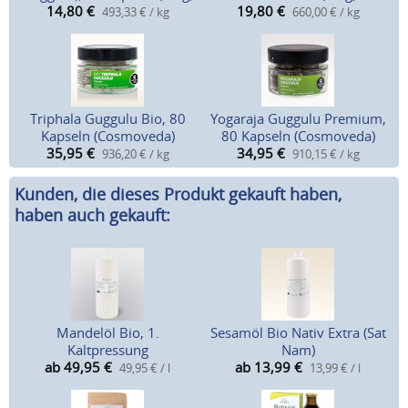
14,80
€
19,80
€
493,33 € / kg
660,00 € / kg
Triphala Guggulu Bio, 80
Yogaraja Guggulu Premium,
Kapseln (Cosmoveda)
80 Kapseln (Cosmoveda)
35,95
€
34,95
€
936,20 € / kg
910,15 € / kg
Kunden, die dieses Produkt gekauft haben,
haben auch gekauft:
Mandelöl Bio, 1.
Sesamöl Bio Nativ Extra (Sat
Kaltpressung
Nam)
ab 49,95
€
ab 13,99
€
49,95 € / l
13,99 € / l