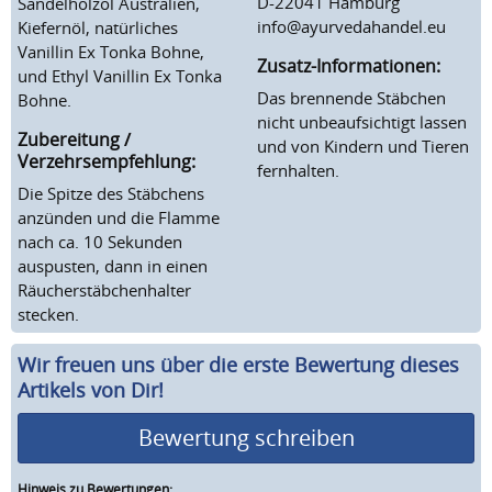
D-22041 Hamburg
Sandelholzöl Australien,
info@ayurvedahandel.eu
Kiefernöl, natürliches
Vanillin Ex Tonka Bohne,
Zusatz-Informationen:
und Ethyl Vanillin Ex Tonka
Das brennende Stäbchen
Bohne.
nicht unbeaufsichtigt lassen
Zubereitung /
und von Kindern und Tieren
Verzehrsempfehlung:
fernhalten.
Die Spitze des Stäbchens
anzünden und die Flamme
nach ca. 10 Sekunden
auspusten, dann in einen
Räucherstäbchenhalter
stecken.
Wir freuen uns über die erste Bewertung dieses
Artikels von Dir!
Bewertung schreiben
Hinweis zu Bewertungen: