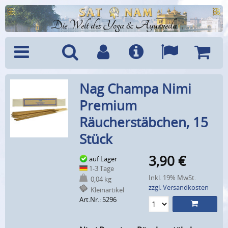
Die Welt des Yoga & Ayurveda
Menü
Suche
Benutzerkonto
Info
Sprachen
Warenk
Nag Champa Nimi
Premium
Räucherstäbchen, 15
Stück
3,90
€
auf Lager
1-3 Tage
Inkl. 19% MwSt.
0,04 kg
zzgl. Versandkosten
Kleinartikel
Art.Nr.: 5296