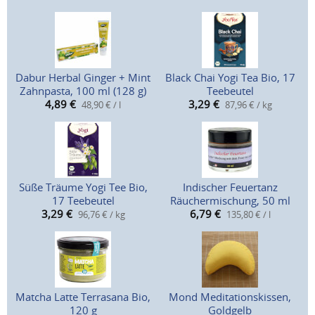
Dabur Herbal Ginger + Mint
Black Chai Yogi Tea Bio, 17
Zahnpasta, 100 ml (128 g)
Teebeutel
4,89
€
3,29
€
48,90 € / l
87,96 € / kg
Süße Träume Yogi Tee Bio,
Indischer Feuertanz
17 Teebeutel
Räuchermischung, 50 ml
3,29
€
6,79
€
96,76 € / kg
135,80 € / l
Matcha Latte Terrasana Bio,
Mond Meditationskissen,
120 g
Goldgelb