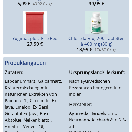
5,99
€
39,95
€
49,92 € / kg
Yogimat plus, Fire Red
Chlorella Bio, 200 Tabletten
27,50
€
à 400 mg (80 g)
13,99
€
174,87 € / kg
Produktangaben
Zutaten:
Ursprungsland/Herkunft:
Labdanumharz, Galbanharz,
Nach ayurvedischen
Kräutermischung mit
Rezepturen handgerollt in
natürlichen Extrakten von
Indien.
Patchouliöl, Citronellol Ex
Hersteller:
Java, Linalool Ex Basil,
Ayurveda Handels GmbH
Geraniol Ex Java, Rose
Neumann-Reichardt-Str. 27-
Absolue, Nelkenblattöl,
33
Anethol, Vetiver-Öl,