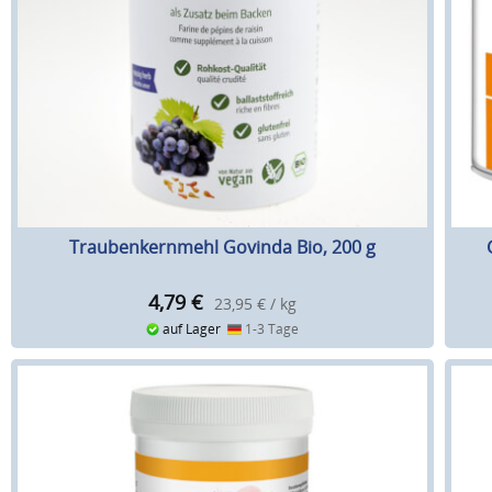
Traubenkernmehl Govinda Bio, 200 g
4,79
€
23,95 € / kg
auf Lager
1-3 Tage