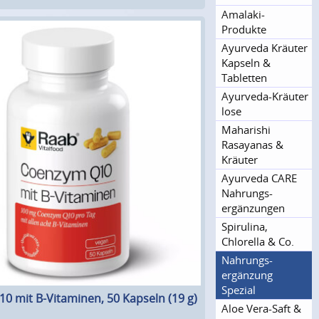
Amalaki-
Produkte
Ayurveda Kräuter
Kapseln &
Tabletten
Ayurveda-Kräuter
lose
Maharishi
Rasayanas &
Kräuter
Ayurveda CARE
Nahrungs­
ergänzungen
Spirulina,
Chlorella & Co.
Nahrungs­
ergänzung
Spezial
0 mit B-Vitaminen, 50 Kapseln (19 g)
Aloe Vera-Saft &