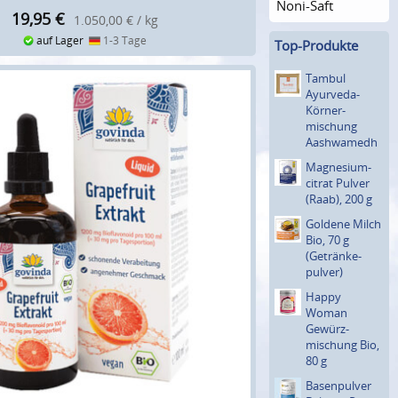
Noni-Saft
19,95
€
1.050,00 € / kg
auf Lager
1-3 Tage
Top-Produkte
Tambul
Ayurveda-
Körner­
mischung
Aashwamedh
Magnesium­
citrat Pulver
(Raab), 200 g
Goldene Milch
Bio, 70 g
(Getränke­
pulver)
Happy
Woman
Gewürz­
mischung Bio,
80 g
Basenpul­ver