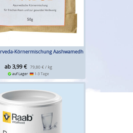
urveda-Körnermischung Aashwamedh
ab 3,99
€
79,80 € / kg
auf Lager
1-3 Tage