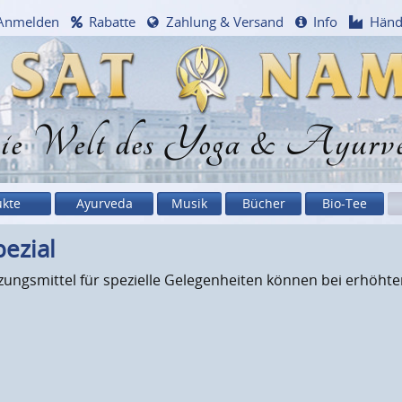
Anmelden
Rabatte
Zahlung & Versand
Info
Händ
e Welt des Yoga & Ayurv
ukte
Ayurveda
Musik
Bücher
Bio-Tee
ezial
gsmittel für spezielle Gelegenheiten können bei erhöhtem