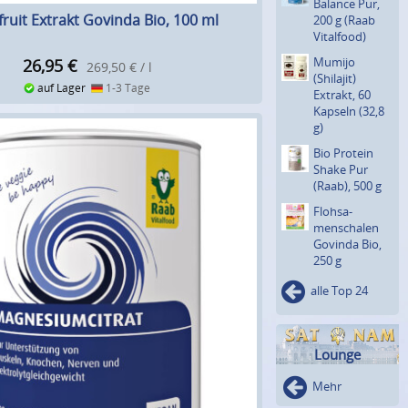
Balance Pur,
ruit Extrakt Govinda Bio, 100 ml
200 g (Raab
Vitalfood)
Mumijo
26,95
€
269,50 € / l
(Shilajit)
auf Lager
1-3 Tage
Extrakt, 60
Kapseln (32,8
g)
Bio Protein
Shake Pur
(Raab), 500 g
Flohsa­
menscha­len
Govinda Bio,
250 g
alle Top 24
Lounge
Mehr