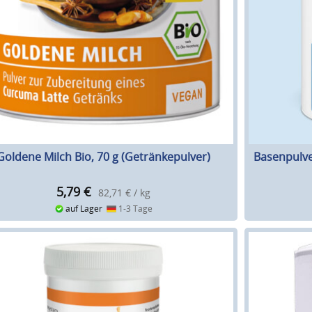
Goldene Milch Bio, 70 g (Getränkepulver)
Basenpulver
5,79
€
82,71 € / kg
auf Lager
1-3 Tage