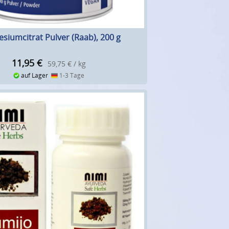
siumcitrat Pulver (Raab), 200 g
11,95
€
59,75 € / kg
auf Lager
1-3 Tage