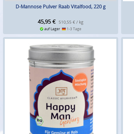
D-Mannose Pulver Raab Vitalfood, 220 g
45,95
€
510,55 € / kg
auf Lager
1-3 Tage