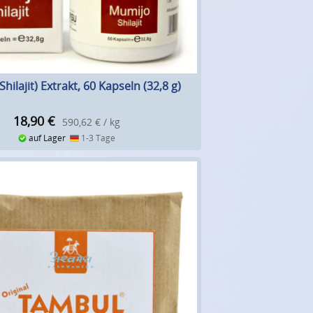
hilajit) Extrakt, 60 Kapseln (32,8 g)
18,90
€
590,62 € / kg
auf Lager
1-3 Tage