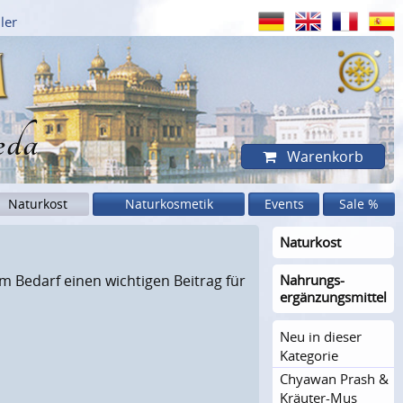
ler
eda
Warenkorb
Naturkost
Naturkosmetik
Events
Sale %
Naturkost
 Bedarf einen wichtigen Beitrag für
Nahrungs­
ergänzungs­mittel
Neu in dieser
Kategorie
Chyawan Prash &
Kräuter-Mus