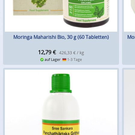
Moringa Maharishi Bio, 30 g (60 Tabletten)
Mor
12,79
€
426,33 € / kg
auf Lager
1-3 Tage